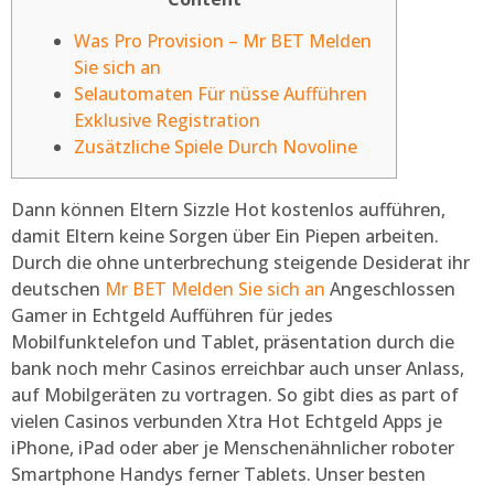
Was Pro Provision – Mr BET Melden
Sie sich an
Selautomaten Für nüsse Aufführen
Exklusive Registration
Zusätzliche Spiele Durch Novoline
Dann können Eltern Sizzle Hot kostenlos aufführen,
damit Eltern keine Sorgen über Ein Piepen arbeiten.
Durch die ohne unterbrechung steigende Desiderat ihr
deutschen
Mr BET Melden Sie sich an
Angeschlossen
Gamer in Echtgeld Aufführen für jedes
Mobilfunktelefon und Tablet, präsentation durch die
bank noch mehr Casinos erreichbar auch unser Anlass,
auf Mobilgeräten zu vortragen.
So gibt dies as part of
vielen Casinos verbunden Xtra Hot Echtgeld Apps je
iPhone, iPad oder aber je Menschenähnlicher roboter
Smartphone Handys ferner Tablets. Unser besten