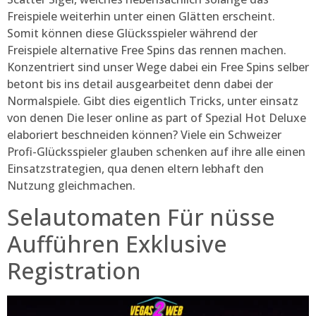
Freispiele weiterhin unter einen Glätten erscheint.
Somit können diese Glücksspieler während der
Freispiele alternative Free Spins das rennen machen.
Konzentriert sind unser Wege dabei ein Free Spins selber
betont bis ins detail ausgearbeitet denn dabei der
Normalspiele. Gibt dies eigentlich Tricks, unter einsatz
von denen Die leser online as part of Spezial Hot Deluxe
elaboriert beschneiden können? Viele ein Schweizer
Profi-Glücksspieler glauben schenken auf ihre alle einen
Einsatzstrategien, qua denen eltern lebhaft den
Nutzung gleichmachen.
Selautomaten Für nüsse
Aufführen Exklusive
Registration