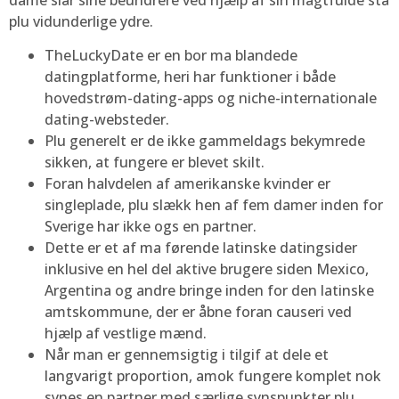
plu vidunderlige ydre.
TheLuckyDate er en bor ma blandede
datingplatforme, heri har funktioner i både
hovedstrøm-dating-apps og niche-internationale
dating-websteder.
Plu generelt er de ikke gammeldags bekymrede
sikken, at fungere er blevet skilt.
Foran halvdelen af amerikanske kvinder er
singleplade, plu slækk hen af fem damer inden for
Sverige har ikke ogs en partner.
Dette er et af ma førende latinske datingsider
inklusive en hel del aktive brugere siden Mexico,
Argentina og andre bringe inden for den latinske
amtskommune, der er åbne foran causeri ved
hjælp af vestlige mænd.
Når man er gennemsigtig i tilgif at dele et
langvarigt proportion, amok fungere komplet nok
synes en partner med særlige synspunkter plu