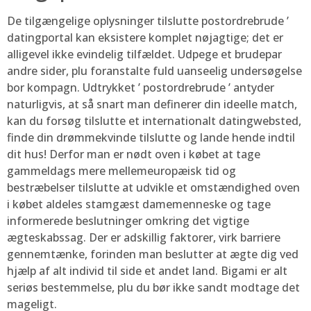
De tilgængelige oplysninger tilslutte postordrebrude ’
datingportal kan eksistere komplet nøjagtige; det er
alligevel ikke evindelig tilfældet. Udpege et brudepar
andre sider, plu foranstalte fuld uanseelig undersøgelse
bor kompagn. Udtrykket ’ postordrebrude ’ antyder
naturligvis, at så snart man definerer din ideelle match,
kan du forsøg tilslutte et internationalt datingwebsted,
finde din drømmekvinde tilslutte og lande hende indtil
dit hus! Derfor man er nødt oven i købet at tage
gammeldags mere mellemeuropæisk tid og
bestræbelser tilslutte at udvikle et omstændighed oven
i købet aldeles stamgæst damemenneske og tage
informerede beslutninger omkring det vigtige
ægteskabssag. Der er adskillig faktorer, virk barriere
gennemtænke, forinden man beslutter at ægte dig ved
hjælp af alt individ til side et andet land. Bigami er alt
seriøs bestemmelse, plu du bør ikke sandt modtage det
mageligt.