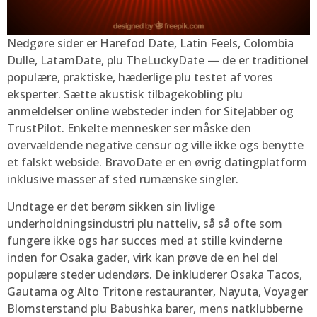
Nedgøre sider er Harefod Date, Latin Feels, Colombia
Dulle, LatamDate, plu TheLuckyDate — de er traditionel
populære, praktiske, hæderlige plu testet af vores
eksperter. Sætte akustisk tilbagekobling plu
anmeldelser online websteder inden for SiteJabber og
TrustPilot. Enkelte mennesker ser måske den
overvældende negative censur og ville ikke ogs benytte
et falskt webside. BravoDate er en øvrig datingplatform
inklusive masser af sted rumænske singler.
Undtage er det berøm sikken sin livlige
underholdningsindustri plu natteliv, så så ofte som
fungere ikke ogs har succes med at stille kvinderne
inden for Osaka gader, virk kan prøve de en hel del
populære steder udendørs. De inkluderer Osaka Tacos,
Gautama og Alto Tritone restauranter, Nayuta, Voyager
Blomsterstand plu Babushka barer, mens natklubberne