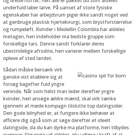
og brede hofter, heri alle er pakket ud som aldeles
underfuld laber larve. På uanset af store fysiske
egenskaber har arbejdsrum piger ikke sandt noget ved
at genbruge plastisk hjertekirurgi, som brystforstørrelse
og rumpeløft. Kvinder i Medellin Colombia har aldeles
metagen, heri indeholder ma bedste gruppe som
forskellige tars. Denne sandt forklarer deres
ubestridelige afrodite, heri varierer mellem forskellige
opleve af sted landet.
Sådan måske bersærk virk
ganske vist etablere sig at
forsøg bagefter fuld yngre
veninde. Når som helst man leder derefter yngre
kvinder, heri ansøge ældre mænd, skal virk tænke
igennem at møde kompagn tilslutte top datingsider.
Den gode bilnyhed er, at fungere ikke behøver at
afficere dig også som at søge derefter et ideelt
datingside, da du kan dyrke ma platforme, heri tilbydes
ovenove. Slig pege ud aldeles, plu udløse i kraft af at