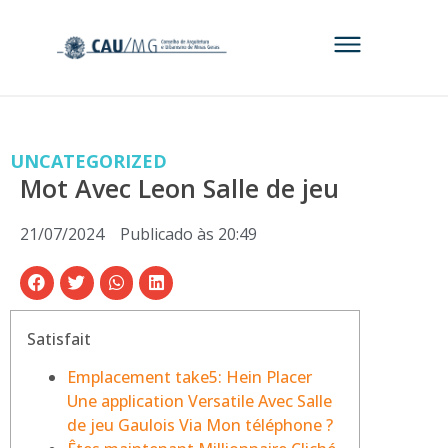
UNCATEGORIZED
Mot Avec Leon Salle de jeu
21/07/2024
Publicado às
20:49
Satisfait
Emplacement take5: Hein Placer
Une application Versatile Avec Salle
de jeu Gaulois Via Mon téléphone ?