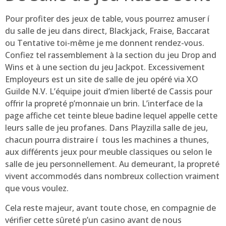
Pour profiter des jeux de table, vous pourrez amuser í
du salle de jeu dans direct, Blackjack, Fraise, Baccarat
ou Tentative toi-même je me donnent rendez-vous.
Confiez tel rassemblement à la section du jeu Drop and
Wins et à une section du jeu Jackpot. Excessivement
Employeurs est un site de salle de jeu opéré via XO
Guilde N.V. L’équipe jouit d’mien liberté de Cassis pour
offrir la propreté p’monnaie un brin. L’interface de la
page affiche cet teinte bleue badine lequel appelle cette
leurs salle de jeu profanes. Dans Playzilla salle de jeu,
chacun pourra distraire í tous les machines a thunes,
aux différents jeux pour meuble classiques ou selon le
salle de jeu personnellement. Au demeurant, la propreté
vivent accommodés dans nombreux collection vraiment
que vous voulez.
Cela reste majeur, avant toute chose, en compagnie de
vérifier cette sûreté p’un casino avant de nous