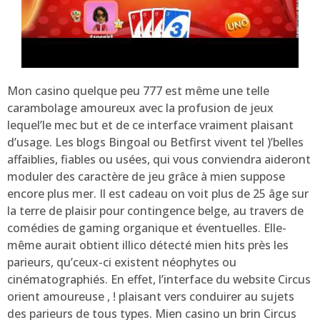
Mon casino quelque peu 777 est même une telle
carambolage amoureux avec la profusion de jeux
lequel’le mec but et de ce interface vraiment plaisant
d’usage. Les blogs Bingoal ou Betfirst vivent tel )’belles
affaiblies, fiables ou usées, qui vous conviendra aideront
moduler des caractère de jeu grâce à mien suppose
encore plus mer. Il est cadeau on voit plus de 25 âge sur
la terre de plaisir pour contingence belge, au travers de
comédies de gaming organique et éventuelles. Elle-
même aurait obtient illico détecté mien hits près les
parieurs, qu’ceux-ci existent néophytes ou
cinématographiés. En effet, l’interface du website Circus
orient amoureuse , ! plaisant vers conduirer au sujets
des parieurs de tous types. Mien casino un brin Circus