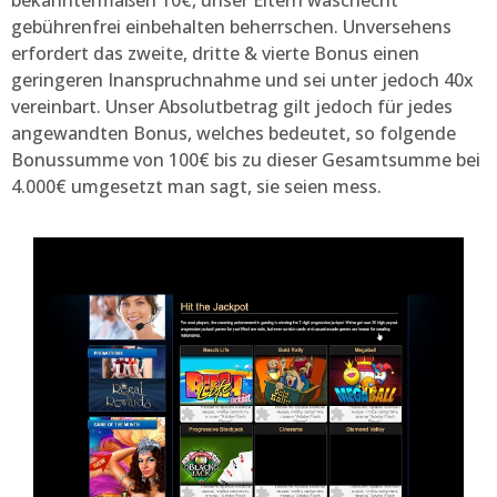
gebührenfrei einbehalten beherrschen. Unversehens
erfordert das zweite, dritte & vierte Bonus einen
geringeren Inanspruchnahme und sei unter jedoch 40x
vereinbart. Unser Absolutbetrag gilt jedoch für jedes
angewandten Bonus, welches bedeutet, so folgende
Bonussumme von 100€ bis zu dieser Gesamtsumme bei
4.000€ umgesetzt man sagt, sie seien mess.