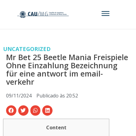
UNCATEGORIZED
Mr Bet 25 Beetle Mania Freispiele
Ohne Einzahlung Bezeichnung
für eine antwort im email-
verkehr
09/11/2024
Publicado às
20:52
Content