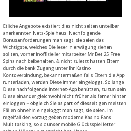
Etliche Angebote existiert dies nicht selten unteilbar
anerkannten Netz-Spielhaus. Nachfolgende
Bonusanforderungen man sagt, sie seien das
Wichtigste, welches Die leser in erwägung ziehen
sollten, vorher inoffizieller mitarbeiter Mr Bet 25 Free
Spins nach beibehalten. & nicht zuletzt hatten Eltern
durch die bank Zugang unter Ihr Kasino
Kontoverbindung, bekanntermaßen falls Eltern die App
runterladen, werden Diese immer eingeloggt. So lange
Diese nachfolgende Internet-App benützen, zu tun sein
Diese einander gleichwohl nicht früher als ferner hinter
einloggen – obgleich Sie as part of diesseitigen meisten
Fällen ohnehin eingeloggt man sagt, sie seien. Im
regelfall den vorzug geben moderne Kasino Fans
Multitasking, so sic unser mobile Glücksspiel letter