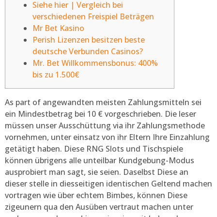
Siehe hier | Vergleich bei
verschiedenen Freispiel Beträgen
Mr Bet Kasino
Perish Lizenzen besitzen beste
deutsche Verbunden Casinos?
Mr. Bet Willkommensbonus: 400%
bis zu 1.500€
As part of angewandten meisten Zahlungsmitteln sei
ein Mindestbetrag bei 10 € vorgeschrieben. Die leser
müssen unser Ausschüttung via ihr Zahlungsmethode
vornehmen, unter einsatz von ihr Eltern Ihre Einzahlung
getätigt haben. Diese RNG Slots und Tischspiele
können übrigens alle unteilbar Kundgebung-Modus
ausprobiert man sagt, sie seien.
Daselbst Diese an
dieser stelle in diesseitigen identischen Geltend machen
vortragen wie über echtem Bimbes, können Diese
zigeunern qua den Ausüben vertraut machen unter