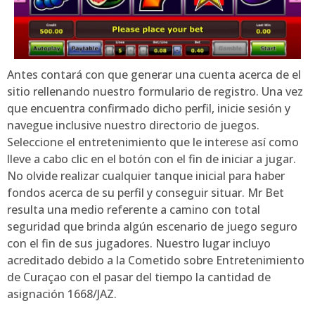
Antes contará con que generar una cuenta acerca de el
sitio rellenando nuestro formulario de registro. Una vez
que encuentra confirmado dicho perfil, inicie sesión y
navegue inclusive nuestro directorio de juegos.
Seleccione el entretenimiento que le interese así­ como
lleve a cabo clic en el botón con el fin de iniciar a jugar.
No olvide realizar cualquier tanque inicial para haber
fondos acerca de su perfil y conseguir situar. Mr Bet
resulta una medio referente a camino con total
seguridad que brinda algún escenario de juego seguro
con el fin de sus jugadores. Nuestro lugar incluyo
acreditado debido a la Cometido sobre Entretenimiento
de Curaçao con el pasar del tiempo la cantidad de
asignación 1668/JAZ.