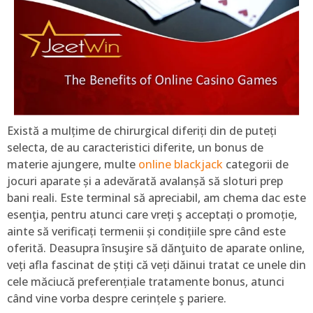
Există a mulțime de chirurgical diferiți din de puteți
selecta, de au caracteristici diferite, un bonus de
materie ajungere, multe
online blackjack
categorii de
jocuri aparate și a adevărată avalanșă să sloturi prep
bani reali. Este terminal să apreciabil, am chema dac este
esenţia, pentru atunci care vreți ş acceptați o promoție,
ainte să verificați termenii și condițiile spre când este
oferită. Deasupra însuşire să dănţuito de aparate online,
veți afla fascinat de știți că veți dăinui tratat ce unele din
cele măciucă preferențiale tratamente bonus, atunci
când vine vorba despre cerințele ş pariere.