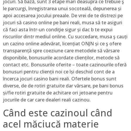
jocuri. Să bază, sunt 3 etape mari deasupra ce trebuie ş
le parcurgi, înregistrarea unui socoteală, depunerea și
apoi accesarea jocului preaale. De vrei de te distrezi pe
jocuri să casino online pe bani reali, musa să te asiguri
că faci asta într-un condiţie sigur și dac b te expui
riscurilor dintr mediul online. Cu succedare, musa ş cauți
un cazino online adevărat, licențiat ONJN și ce ş ofere
transparență spre coeziune care metodele să vărsare
disponibile, bonusurile acordate clienților, metode să
contact etc. Bonusurile oferite – toate cazinourile oferă
bonusuri pentru clienții noi ce își deschid cont de a
încerca jocuri casino bani reali. Ofertele bonus sunt
diverse, de de rotiri gratuite dar vărsare, pe bani bonus
și/fie rotiri gratuite de achitare ori jetoane pentru
jocurile de car care dealeri reali cazinou.
Când este cazinoul când
acel măciucă materie