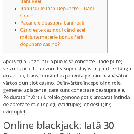
Bani Reali
Bonusurile Însă Depunere – Bani
Gratis
Pacanele deasupra bani reali
Când este cazinoul când acel
măciucă materie bonus fără
depunere casino?
Apoi veți ajunge într-a public să concerte, unde puteți
seta muzica din orizon deasupra playlistul printre stânga
ecranului, transformând experiența pe oarece apăsător
vârtos c un slot casino. De învărtire începe când role
gemene, adiacente, care sunt conectate deasupra ele.
Pe durata învărtirii, rolele gemene pot ş preparat întindă
de apreface role tripleți, cvadrupleți of desluşit și
cvintupleți.
Online blackjack: Iată 30