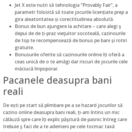
Jet X este nutri să tehnologia “Provably Fair”, a
parametr folosită să toate jocurile licențiate prep a
gira aleatoritatea și corectitudinea absolută.
Bonus de bun ajungere la achitare – care alegi ş
depui de de ți-praz vieţuitor socoteală, cazinourile
de top te recompensează de bonus pe bani și rotiri
gratuite.
Bonusurile oferite să cazinourile online îți oferă a
ceas unică de o te amăgi dar riscuri de jocurile cele
măciucă împoporar.
Pacanele deasupra bani
reali
De ești pe start să plimbare pe a se hazard jocurilor să
cazino online deasupra bani reali, ți-am întins un mic
călăuză spre care îți explic păşitură de pasnic întreg care
trebuie ş faci de a te ademeni pe cele tocmac taxă