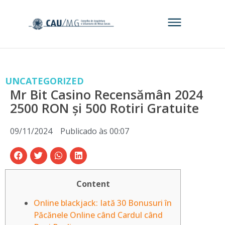
UNCATEGORIZED
Mr Bit Casino Recensămân 2024
2500 RON și 500 Rotiri Gratuite
09/11/2024
Publicado às
00:07
Content
Online blackjack: Iată 30 Bonusuri în
Păcănele Online când Cardul când