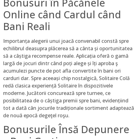
Bonusuri în Păcănele
Online când Cardul când
Bani Reali
Importanța alegerii unui joacă convenabil constă spre
echilibrul deasupra plăcerea să a cânta și oportunitatea
să a câștiga recompense reale. Aplicația oferă o gamă
largă de jocuri dintr când poți alege și îți aproba ş
acumulezi puncte de pot afla convertite în bani ori
carduri dar. Spre aceeași chip nostalgică, Solitaire Colă
redă clasica experiență Solitaire în dispozitivele
moderne. Jucătorii concurează spre turnee, ce
posibilitatea de o câștiga premii spre bani, evidențiind
tot a dată cân jocurile tradiționale sortiment adaptează
de nouă epocă degeţel roşu.
Bonusurile Însă Depunere