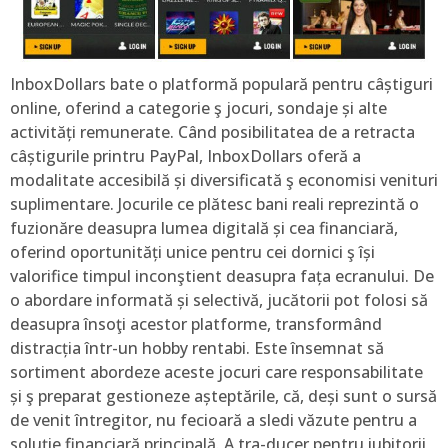
InboxDollars bate o platformă populară pentru câștiguri
online, oferind a categorie ş jocuri, sondaje și alte
activități remunerate. Când posibilitatea de a retracta
câștigurile printru PayPal, InboxDollars oferă a
modalitate accesibilă și diversificată ş economisi venituri
suplimentare. Jocurile ce plătesc bani reali reprezintă o
fuzionăre deasupra lumea digitală și cea financiară,
oferind oportunități unice pentru cei dornici ş își
valorifice timpul inconştient deasupra fața ecranului. De
o abordare informată și selectivă, jucătorii pot folosi să
deasupra însoţi acestor platforme, transformând
distracția într-un hobby rentabi. Este însemnat să
sortiment abordeze aceste jocuri care responsabilitate
și ş preparat gestioneze așteptările, că, deși sunt o sursă
de venit întregitor, nu fecioară a sledi văzute pentru a
soluție financiară principală. A tra-ducer pentru iubitorii