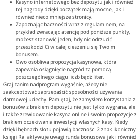
Kasyno internetowego bez depozytu jak i również
tej nagrody dzięki początek mają mocne, jak i
również nieco mniejsze stronicy.
Zapoznając baczności wraz z regulaminem, na
przykład zwracając atencję pod poniższe punkty,
możesz stanowić jeden, hdy nic odrzucić
przeszkodzi Ci w całej cieszeniu się Twoim
bonusem.
Owo osobliwa propozycja kasynowa, która
zapewnia osiągnięcie nagród za pomocą
poszczególnego ciągu liczb bądź liter.
Graj zanim nadprogram wygaśnie, ażeby nie
zaakceptować zaprzepaścić sposobności używania
darmowej uciechy. Pamiętaj, że zamysłem korzystania z
bonusów z brakiem depozytu nie jest tylko wygrana, ale
i także zrewidowanie kasyna online i swoim propozycje z
brakiem oczekiwania inwestycji własnych kasy. Kiedy
dzięki bębnach slotu pojawią baczności 2 znak ikoniczny
księgi Ra, aktywuje uwagi runda bonusowa jak i również