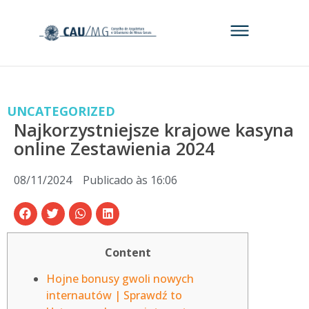
UNCATEGORIZED
Najkorzystniejsze krajowe kasyna
online Zestawienia 2024
08/11/2024
Publicado às
16:06
Content
Hojne bonusy gwoli nowych
internautów | Sprawdź to