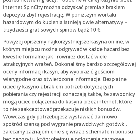
internet SpinCity można odzyskać premia z brakiem
depozytu zbyt rejestrację. W poniższym wortalu
hazardowym do kupienia istnieją dwie alternatywy –
trzydzieści gratisowych spinów bądź 10 €.
Powyżej opiszemy najkorzystniejsze kasyna online, w
którym miejscu można odgrywać w każde hazard bez
kwestie formalne jak i również dostać wiele
atrakcyjnych wrażeń. Dokonaliśmy bardzo szczegółowej
oceny informacji kasyn, aby wyobrazić gościom
wiarygodne oraz stwierdzone informacje. Bezpłatne
uciechy kasyno z brakiem potrzeb dotyczących
pobierania czy rejestracji oznaczają także, że zawodnicy
mogą uciec dołączenia do kasyna przez internet, które
to nie zaakceptować przekazuje niskich bonusów.
Wówczas gdy potrzebujesz wystawiać darmowo
spośród szansą pod wygranie prawdziwych gotówki,
zalecamy zaznajomienie się wraz z schematem bonusu
bez depozytu, który obejmuje ogłoszenia darmowej