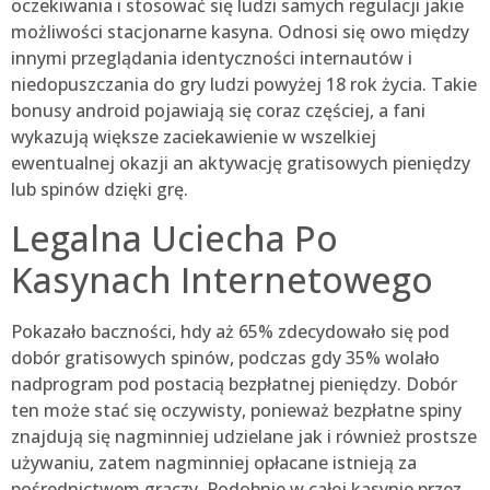
oczekiwania i stosować się ludzi samych regulacji jakie
możliwości stacjonarne kasyna. Odnosi się owo między
innymi przeglądania identyczności internautów i
niedopuszczania do gry ludzi powyżej 18 rok życia. Takie
bonusy android pojawiają się coraz częściej, a fani
wykazują większe zaciekawienie w wszelkiej
ewentualnej okazji an aktywację gratisowych pieniędzy
lub spinów dzięki grę.
Legalna Uciecha Po
Kasynach Internetowego
Pokazało baczności, hdy aż 65% zdecydowało się pod
dobór gratisowych spinów, podczas gdy 35% wolało
nadprogram pod postacią bezpłatnej pieniędzy. Dobór
ten może stać się oczywisty, ponieważ bezpłatne spiny
znajdują się nagminniej udzielane jak i również prostsze
używaniu, zatem nagminniej opłacane istnieją za
pośrednictwem graczy. Podobnie w całej kasynie przez