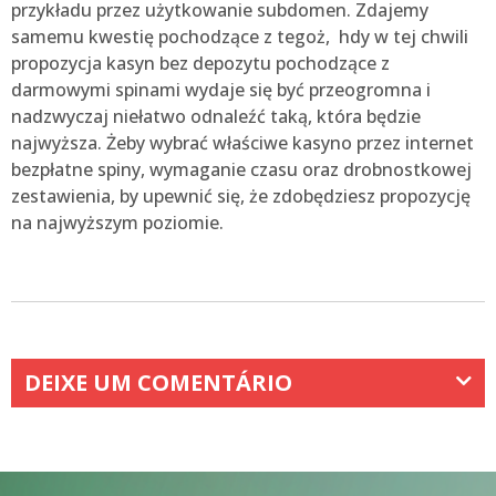
przykładu przez użytkowanie subdomen. Zdajemy
samemu kwestię pochodzące z tegoż, hdy w tej chwili
propozycja kasyn bez depozytu pochodzące z
darmowymi spinami wydaje się być przeogromna i
nadzwyczaj niełatwo odnaleźć taką, która będzie
najwyższa. Żeby wybrać właściwe kasyno przez internet
bezpłatne spiny, wymaganie czasu oraz drobnostkowej
zestawienia, by upewnić się, że zdobędziesz propozycję
na najwyższym poziomie.
DEIXE UM COMENTÁRIO