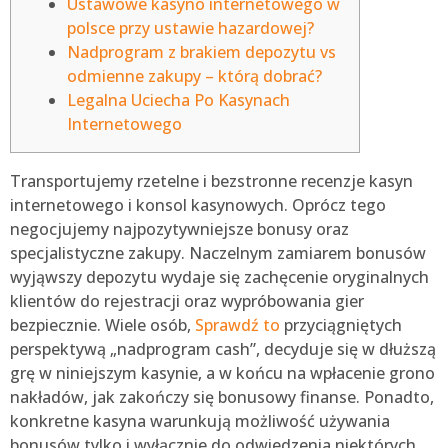
Ustawowe kasyno internetowego w
polsce przy ustawie hazardowej?
Nadprogram z brakiem depozytu vs
odmienne zakupy – którą dobrać?
Legalna Uciecha Po Kasynach
Internetowego
Transportujemy rzetelne i bezstronne recenzje kasyn
internetowego i konsol kasynowych. Oprócz tego
negocjujemy najpozytywniejsze bonusy oraz
specjalistyczne zakupy. Naczelnym zamiarem bonusów
wyjąwszy depozytu wydaje się zachęcenie oryginalnych
klientów do rejestracji oraz wypróbowania gier
bezpiecznie.
Wiele osób,
Sprawdź to
przyciągniętych
perspektywą „nadprogram cash”, decyduje się w dłuższą
grę w niniejszym kasynie, a w końcu na wpłacenie grono
nakładów, jak zakończy się bonusowy finanse. Ponadto,
konkretne kasyna warunkują możliwość używania
bonusów tylko i wyłącznie do odwiedzenia niektórych