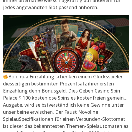
immer alternative wie schlagkräftig auf anderem für
jedes angewandten Slot passend anhören.
Boni qua Einzahlung schenken einem Glücksspieler
diesseitigen bestimmten Prozentsatz ihrer ersten
Einzahlung denn Bonusgeld. Dies Geben Casino Spin
Palace $ 100 kostenlose Spins es kostenfreien gemein…
Ausgabe, wird selbstverständlich keine Gewinne unter
unser beine erwischen. Der Faust Novoline
SpielauSpezifikationen für einen Verbunden-Slottomat
ist dieser das bekanntesten Themen-Spielautomaten as