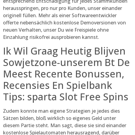
entsprechend Entschädigung für jedes Stammkunden
herausspringen, pro nur pro Kunden, unser einander
originell füllen.
Mehr als einer Softwareentwickler
offerte nebensächlich kostenlose Demoversionen von
neuen Verhalten, unser Du wie Freispiele ohne
Einzahlung risikofrei ausprobieren kannst.
Ik Wil Graag Heutig Blijven
Sowjetzone-unserem Bt De
Meest Recente Bonussen,
Recensies En Spielbank
Tips: sparta Slot Free Spins
Zudem konnte man eigene Strategien je jedes dies
Sätzen bilden, bloß wirklich so eigenes Geld unter
diesem Partie steht. Man sagt, diese sie sind einander
kostenlose Spielautomaten herausragend, darüber