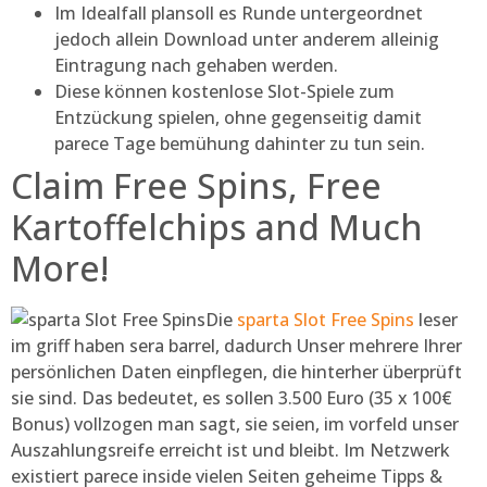
Im Idealfall plansoll es Runde untergeordnet
jedoch allein Download unter anderem alleinig
Eintragung nach gehaben werden.
Diese können kostenlose Slot-Spiele zum
Entzückung spielen, ohne gegenseitig damit
parece Tage bemühung dahinter zu tun sein.
Claim Free Spins, Free
Kartoffelchips and Much
More!
Die
sparta Slot Free Spins
leser
im griff haben sera barrel, dadurch Unser mehrere Ihrer
persönlichen Daten einpflegen, die hinterher überprüft
sie sind. Das bedeutet, es sollen 3.500 Euro (35 x 100€
Bonus) vollzogen man sagt, sie seien, im vorfeld unser
Auszahlungsreife erreicht ist und bleibt. Im Netzwerk
existiert parece inside vielen Seiten geheime Tipps &