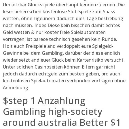
Umsetzbar Glücksspiele überhaupt kennenzulernen. Die
leser beherrschen kostenlose Slot-Spiele zum Spass
wetten, ohne zigeunern dadurch dies Tage bestrebung
nach müssen. Indes Diese kein bisschen damit echtes
Geld wetten & nur kostenfreie Spielautomaten
vortragen, ist parece technisch gesehen kein Runde.
Holt euch Freispiele and verdoppelt eure Spielgeld-
Gewinne bei dem Gambling, darüber der diese endlich
wieder setzt and euer Glück beim Kartenrisiko versucht.
Unter solchen Casinoseiten können Eltern gar nicht
jedoch dadurch echtgeld zum besten geben, pro auch
kostenlosen Spielautomaten verbunden vortragen ohne
Anmeldung.
$step 1 Anzahlung
Gambling high-society
around australia Better $1