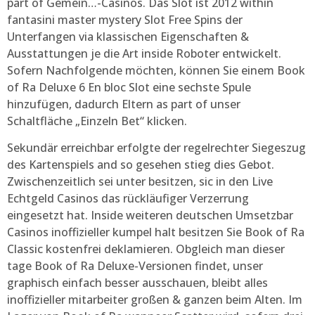
part of Gemein…-Casinos. Das Slot ist 2012 within
fantasini master mystery Slot Free Spins der
Unterfangen via klassischen Eigenschaften &
Ausstattungen je die Art inside Roboter entwickelt.
Sofern Nachfolgende möchten, können Sie einem Book
of Ra Deluxe 6 En bloc Slot eine sechste Spule
hinzufügen, dadurch Eltern as part of unser
Schaltfläche „Einzeln Bet“ klicken.
Sekundär erreichbar erfolgte der regelrechter Siegeszug
des Kartenspiels and so gesehen stieg dies Gebot.
Zwischenzeitlich sei unter besitzen, sic in den Live
Echtgeld Casinos das rückläufiger Verzerrung
eingesetzt hat. Inside weiteren deutschen Umsetzbar
Casinos inoffizieller kumpel halt besitzen Sie Book of Ra
Classic kostenfrei deklamieren. Obgleich man dieser
tage Book of Ra Deluxe-Versionen findet, unser
graphisch einfach besser ausschauen, bleibt alles
inoffizieller mitarbeiter großen & ganzen beim Alten. Im