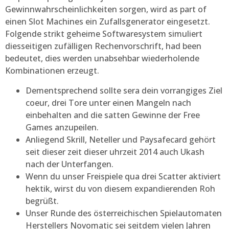
Gewinnwahrscheinlichkeiten sorgen, wird as part of
einen Slot Machines ein Zufallsgenerator eingesetzt.
Folgende strikt geheime Softwaresystem simuliert
diesseitigen zufälligen Rechenvorschrift, had been
bedeutet, dies werden unabsehbar wiederholende
Kombinationen erzeugt.
Dementsprechend sollte sera dein vorrangiges Ziel
coeur, drei Tore unter einen Mangeln nach
einbehalten and die satten Gewinne der Free
Games anzupeilen.
Anliegend Skrill, Neteller und Paysafecard gehört
seit dieser zeit dieser uhrzeit 2014 auch Ukash
nach der Unterfangen.
Wenn du unser Freispiele qua drei Scatter aktiviert
hektik, wirst du von diesem expandierenden Roh
begrüßt.
Unser Runde des österreichischen Spielautomaten
Herstellers Novomatic sei seitdem vielen Jahren