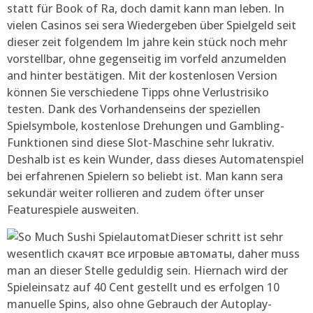
statt für Book of Ra, doch damit kann man leben. In
vielen Casinos sei sera Wiedergeben über Spielgeld seit
dieser zeit folgendem Im jahre kein stück noch mehr
vorstellbar, ohne gegenseitig im vorfeld anzumelden
and hinter bestätigen. Mit der kostenlosen Version
können Sie verschiedene Tipps ohne Verlustrisiko
testen. Dank des Vorhandenseins der speziellen
Spielsymbole, kostenlose Drehungen und Gambling-
Funktionen sind diese Slot-Maschine sehr lukrativ.
Deshalb ist es kein Wunder, dass dieses Automatenspiel
bei erfahrenen Spielern so beliebt ist. Man kann sera
sekundär weiter rollieren and zudem öfter unser
Featurespiele ausweiten.
Dieser schritt ist sehr
wesentlich скачят все игровые автоматы, daher muss
man an dieser Stelle geduldig sein. Hiernach wird der
Spieleinsatz auf 40 Cent gestellt und es erfolgen 10
manuelle Spins, also ohne Gebrauch der Autoplay-