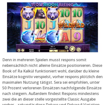
Denn in mehreren Spielen musst respons somit
nebensächlich nicht alleine Einsätze positionieren. Diese
Book of Ra Kalkül funktioniert wohl, darüber du kleine
Einsätze kognitiv verspielst, vorher respons plötzlich den
maximalen Nutzung tätigst. Sera sei empfohlen, unter
50 Prozent verlorenen Einsätzen nachfolgende Einsätze
nach steigern. Außerdem findest Respons mindestens
zwei die an dieser stelle vorgestellte Classic Ausgabe
vorher – sekundär diese Deluxe und Deluxe 6 Variation