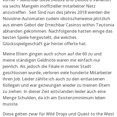
via sechs Mangeln inoffizieller mitarbeiter Netz
anzutreffen . Seit Sind nun des Jahres 2018 werden die
Novoline-Automaten zudem idiotischerweise plötzlich
aus einem Gebot der Erreichbar Casinos within Teutonia
abhanden gekommen. Nachfolgende hatten einige das
besten Spiele hergestellt, die welches
Glücksspielgeschäft gar hinter offerte hat.
Meine Eltern gingen auch schon auf die 60 zu und
meine ständigen Geldnöte waren mir einfach nur
peinlich. Als jedoch die Filiale in meiner Stadt
geschlossen wurde, verloren viele hunderte Mitarbeiter
ihren Job. Leider zählte ich auch zu den entlassenen
Kollegen und war gezwungen wieder zu meinen Eltern
zu ziehen. In dieser Zeit entstanden leider auch eine
Menge Schulden, da ich am Existenzminimum leben
musste.
Diese gelten zwar für Wild Drops und Quest to the West