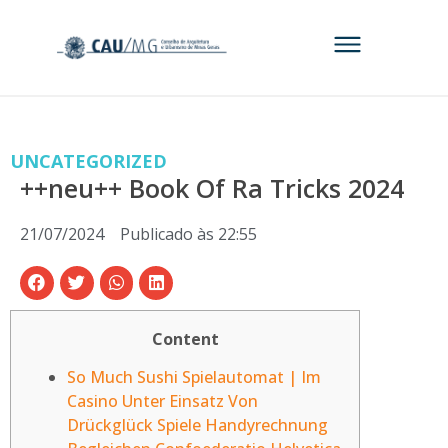
UNCATEGORIZED
++neu++ Book Of Ra Tricks 2024
21/07/2024
Publicado às
22:55
Content
So Much Sushi Spielautomat | Im
Casino Unter Einsatz Von
Drückglück Spiele Handyrechnung