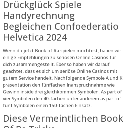
Drückglück Spiele
Handyrechnung
Begleichen Confoederatio
Helvetica 2024
Wenn du jetzt Book of Ra spielen möchtest, haben wir
einige Empfehlungen zu seriösen Online Casinos für
dich zusammengestellt. Ebenso haben wir darauf
geachtet, dass es sich um seriöse Online Casinos mit
gutem Service handelt. Nachfolgende Symbole A und K
präsentation den fünffachen Inanspruchnahme wie
Gewinn inside drei gleichkommen Symbolen. As part of
vier Symbolen den 40-fachen unter anderem as part of
fünf Symbolen einen 150-fachen Einsatz.
Diese Vermeintlichen Book