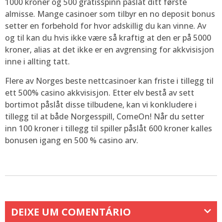
1000 kroner og 500 gratisspinn påslåt ditt første
almisse. Mange casinoer som tilbyr en no deposit bonus
setter en forbehold for hvor adskillig du kan vinne. Av
og til kan du hvis ikke være så kraftig at den er på 5000
kroner, alias at det ikke er en avgrensing for akkvisisjon
inne i allting tatt.
Flere av Norges beste nettcasinoer kan friste i tillegg til
ett 500% casino akkvisisjon. Etter elv bestå av sett
bortimot påslåt disse tilbudene, kan vi konkludere i
tillegg til at både Norgesspill, ComeOn! Når du setter
inn 100 kroner i tillegg til spiller påslåt 600 kroner kalles
bonusen igang en 500 % casino arv.
DEIXE UM COMENTÁRIO