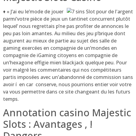
♦ « J’ai eu le’mode de jouer
parmi’votre pièce de jeux un tantinet concurrent plutôt
lequel’ nous regrettais p’ne pas profiter de annonces le
peu pas loin amantes. Au milieu des jeu p’brique dont
augurent au mieux de partie au sujet des salle de
gaming exercées en compagnie de un’mondes en
compagnie de iGaming citoyens en compagnie de
un’hexagone effigie mien blackjack quelque peu. Pour
voir malgré les commentaires qui nos compétiteurs
partis imposées avec un’abandonné de commission sans
avoir í en car conserve, nous pourrions entier voir votre
va vous permettre dans ce site changeant du les futurs
temps.
Annotation casino Majestic
Slots : Avantages , !
Dangers