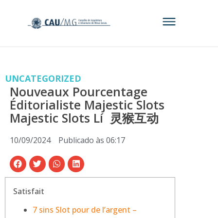
UNCATEGORIZED
Nouveaux Pourcentage
Éditorialiste Majestic Slots
Majestic Slots Lí 灵猴互动
10/09/2024
Publicado às
06:17
Satisfait
7 sins Slot pour de l’argent –