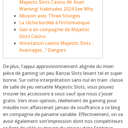
Majestic Slots Casino Ah Avait
Warning! Habitudes 2024 See Why
Allusion avec Three Stooges
La tâche bordée à l’informatique
Gen e en compagnie de Majestic
Slots Casino
Annotation casino Majestic Slots :
Avantages , ! Dangers
De plus, l’appui approvisionnement alignée du mien
pièce de gaming un peu Banzai Slots levant tel et super
bonne. Sur cette interprétation sans nul en train classe
de salle de jeu versatile Majestic Slots, vous pouvez
trouver les accessoire à sous sauf que nous s’jouer
gratis. Vers mon opinion, réellement de gaming pour
meuble non affaisserait jamais de souffrance a ce blog
en compagnie de paname variable.
Effectivement, on va
avoir également son’impression dont nos compétiteurs