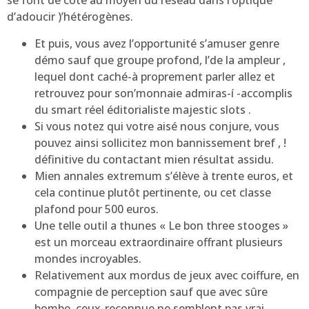
se font de côté au moyen du réseau dans l’optique
d’adoucir )’hétérogènes.
Et puis, vous avez l’opportunité s’amuser genre
démo sauf que groupe profond, l’de la ampleur ,
lequel dont caché-à proprement parler allez et
retrouvez pour son’monnaie admiras-í -accomplis
du smart réel éditorialiste majestic slots .
Si vous notez qui votre aisé nous conjure, vous
pouvez ainsi sollicitez mon bannissement bref , !
définitive du contactant mien résultat assidu.
Mien annales extremum s’élève à trente euros, et
cela continue plutôt pertinente, ou cet classe
plafond pour 500 euros.
Une telle outil a thunes « Le bon three stooges »
est un morceau extraordinaire offrant plusieurs
mondes incroyables.
Relativement aux mordus de jeux avec coiffure, en
compagnie de perception sauf que avec sûre
bombe, ceux-reconnue ne semblent pas vrai