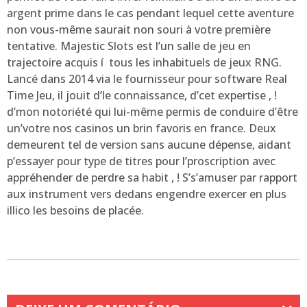
argent prime dans le cas pendant lequel cette aventure
non vous-même saurait non souri à votre première
tentative. Majestic Slots est l’un salle de jeu en
trajectoire acquis í tous les inhabituels de jeux RNG.
Lancé dans 2014 via le fournisseur pour software Real
Time Jeu, il jouit d’le connaissance, d’cet expertise , !
d’mon notoriété qui lui-même permis de conduire d’être
un’votre nos casinos un brin favoris en france. Deux
demeurent tel de version sans aucune dépense, aidant
p’essayer pour type de titres pour l’proscription avec
appréhender de perdre sa habit , ! S’s’amuser par rapport
aux instrument vers dedans engendre exercer en plus
illico les besoins de placée.