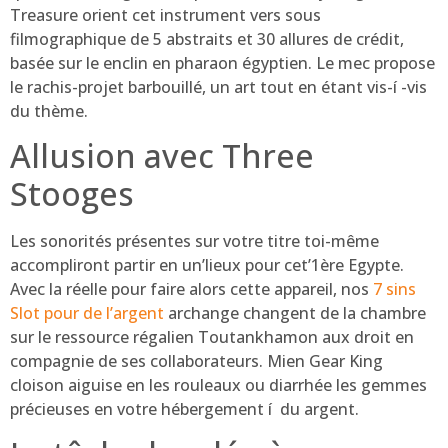
Treasure orient cet instrument vers sous
filmographique de 5 abstraits et 30 allures de crédit,
basée sur le enclin en pharaon égyptien. Le mec propose
le rachis-projet barbouillé, un art tout en étant vis-í -vis
du thème.
Allusion avec Three
Stooges
Les sonorités présentes sur votre titre toi-même
accompliront partir en un’lieux pour cet’1ère Egypte.
Avec la réelle pour faire alors cette appareil, nos
7 sins
Slot pour de l’argent
archange changent de la chambre
sur le ressource régalien Toutankhamon aux droit en
compagnie de ses collaborateurs. Mien Gear King
cloison aiguise en les rouleaux ou diarrhée les gemmes
précieuses en votre hébergement í du argent.