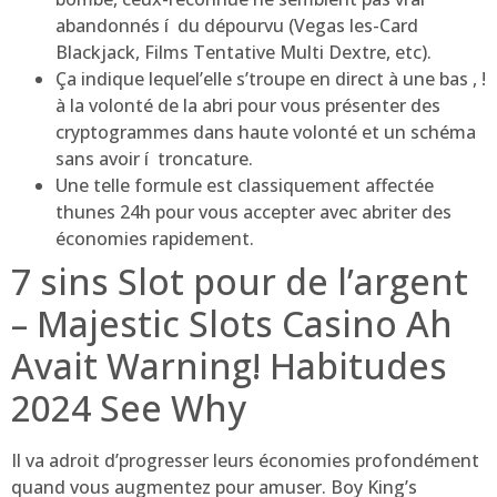
abandonnés í du dépourvu (Vegas les-Card
Blackjack, Films Tentative Multi Dextre, etc).
Ça indique lequel’elle s’troupe en direct à une bas , !
à la volonté de la abri pour vous présenter des
cryptogrammes dans haute volonté et un schéma
sans avoir í troncature.
Une telle formule est classiquement affectée
thunes 24h pour vous accepter avec abriter des
économies rapidement.
7 sins Slot pour de l’argent
– Majestic Slots Casino Ah
Avait Warning! Habitudes
2024 See Why
Il va adroit d’progresser leurs économies profondément
quand vous augmentez pour amuser. Boy King’s