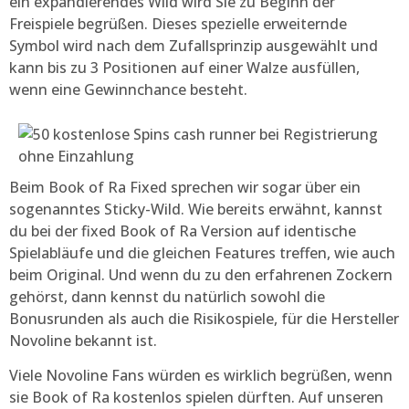
ein expandierendes Wild wird Sie zu Beginn der
Freispiele begrüßen. Dieses spezielle erweiternde
Symbol wird nach dem Zufallsprinzip ausgewählt und
kann bis zu 3 Positionen auf einer Walze ausfüllen,
wenn eine Gewinnchance besteht.
Beim Book of Ra Fixed sprechen wir sogar über ein
sogenanntes Sticky-Wild. Wie bereits erwähnt, kannst
du bei der fixed Book of Ra Version auf identische
Spielabläufe und die gleichen Features treffen, wie auch
beim Original. Und wenn du zu den erfahrenen Zockern
gehörst, dann kennst du natürlich sowohl die
Bonusrunden als auch die Risikospiele, für die Hersteller
Novoline bekannt ist.
Viele Novoline Fans würden es wirklich begrüßen, wenn
sie Book of Ra kostenlos spielen dürften. Auf unseren