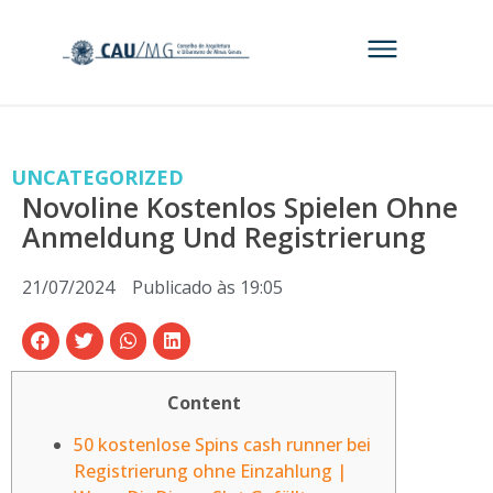
UNCATEGORIZED
Novoline Kostenlos Spielen Ohne
Anmeldung Und Registrierung
21/07/2024
Publicado às
19:05
Content
50 kostenlose Spins cash runner bei
Registrierung ohne Einzahlung |