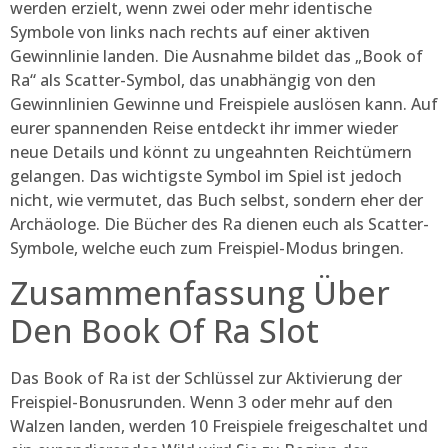
werden erzielt, wenn zwei oder mehr identische
Symbole von links nach rechts auf einer aktiven
Gewinnlinie landen. Die Ausnahme bildet das „Book of
Ra“ als Scatter-Symbol, das unabhängig von den
Gewinnlinien Gewinne und Freispiele auslösen kann. Auf
eurer spannenden Reise entdeckt ihr immer wieder
neue Details und könnt zu ungeahnten Reichtümern
gelangen. Das wichtigste Symbol im Spiel ist jedoch
nicht, wie vermutet, das Buch selbst, sondern eher der
Archäologe. Die Bücher des Ra dienen euch als Scatter-
Symbole, welche euch zum Freispiel-Modus bringen.
Zusammenfassung Über
Den Book Of Ra Slot
Das Book of Ra ist der Schlüssel zur Aktivierung der
Freispiel-Bonusrunden. Wenn 3 oder mehr auf den
Walzen landen, werden 10 Freispiele freigeschaltet und