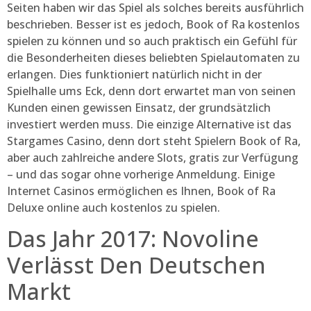
Seiten haben wir das Spiel als solches bereits ausführlich
beschrieben. Besser ist es jedoch, Book of Ra kostenlos
spielen zu können und so auch praktisch ein Gefühl für
die Besonderheiten dieses beliebten Spielautomaten zu
erlangen. Dies funktioniert natürlich nicht in der
Spielhalle ums Eck, denn dort erwartet man von seinen
Kunden einen gewissen Einsatz, der grundsätzlich
investiert werden muss. Die einzige Alternative ist das
Stargames Casino, denn dort steht Spielern Book of Ra,
aber auch zahlreiche andere Slots, gratis zur Verfügung
– und das sogar ohne vorherige Anmeldung. Einige
Internet Casinos ermöglichen es Ihnen, Book of Ra
Deluxe online auch kostenlos zu spielen.
Das Jahr 2017: Novoline
Verlässt Den Deutschen
Markt