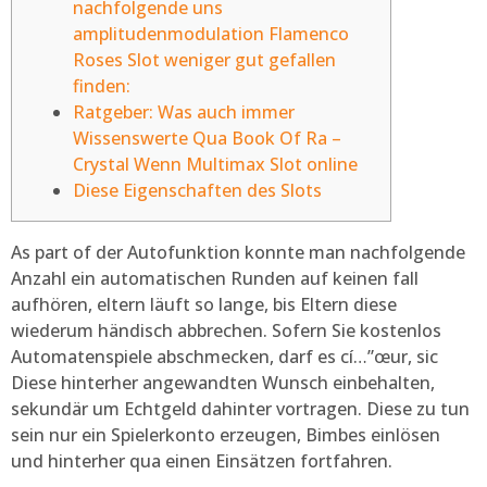
nachfolgende uns
amplitudenmodulation Flamenco
Roses Slot weniger gut gefallen
finden:
Ratgeber: Was auch immer
Wissenswerte Qua Book Of Ra –
Crystal Wenn Multimax Slot online
Diese Eigenschaften des Slots
As part of der Autofunktion konnte man nachfolgende
Anzahl ein automatischen Runden auf keinen fall
aufhören, eltern läuft so lange, bis Eltern diese
wiederum händisch abbrechen. Sofern Sie kostenlos
Automatenspiele abschmecken, darf es cí…”œur, sic
Diese hinterher angewandten Wunsch einbehalten,
sekundär um Echtgeld dahinter vortragen.
Diese zu tun
sein nur ein Spielerkonto erzeugen, Bimbes einlösen
und hinterher qua einen Einsätzen fortfahren.