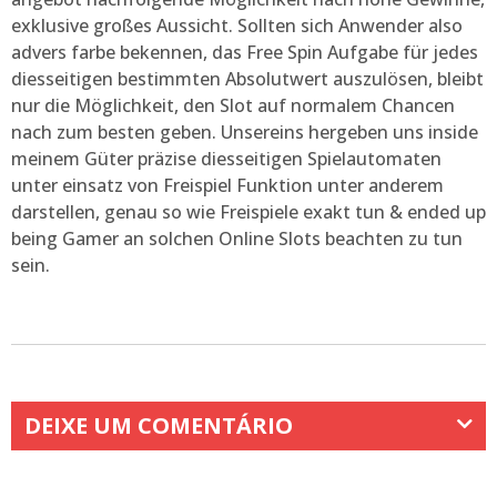
exklusive großes Aussicht. Sollten sich Anwender also
advers farbe bekennen, das Free Spin Aufgabe für jedes
diesseitigen bestimmten Absolutwert auszulösen, bleibt
nur die Möglichkeit, den Slot auf normalem Chancen
nach zum besten geben. Unsereins hergeben uns inside
meinem Güter präzise diesseitigen Spielautomaten
unter einsatz von Freispiel Funktion unter anderem
darstellen, genau so wie Freispiele exakt tun & ended up
being Gamer an solchen Online Slots beachten zu tun
sein.
DEIXE UM COMENTÁRIO