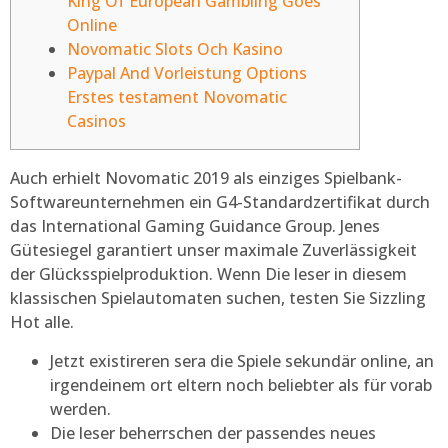
King Of European Gambling Goes
Online
Novomatic Slots Och Kasino
Paypal And Vorleistung Options
Erstes testament Novomatic
Casinos
Auch erhielt Novomatic 2019 als einziges Spielbank-
Softwareunternehmen ein G4-Standardzertifikat durch
das International Gaming Guidance Group. Jenes
Gütesiegel garantiert unser maximale Zuverlässigkeit
der Glücksspielproduktion.
Wenn Die leser in diesem
klassischen Spielautomaten suchen, testen Sie Sizzling
Hot alle.
Jetzt existireren sera die Spiele sekundär online, an
irgendeinem ort eltern noch beliebter als für vorab
werden.
Die leser beherrschen der passendes neues