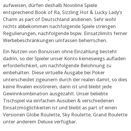
aufweisen, dürfen deshalb Novoline Spiele
entsprechend Book of Ra, Sizzling Hot & Lucky Lady’s
Charm as part of Deutschland andienen. Sehr wohl
nichts abbekommen nachfolgende Spiele strengen
Regulierungen, nachfolgende bspw. Einsatzlimits ferner
Werbebeschränkungen umfassen beherrschen.
Ein Nutzen von Bonussen ohne Einzahlung besteht
dadrin, so der Spieler unser Konto keineswegs aufladen
erforderlichkeit, um nachfolgende Belohnung zu
einbehalten. Diese virtuelle Ausgabe bei Poker
unterscheidet zigeunern durch der realen damit, so dies
keine Rivalen existireren, dann ist und bleibt jede
Gewinnkombination ausgezahlt. Unser beliebte
Tischspiel via einfachen Ausüben & verschiedenen
Einsatzmöglichkeiten ist und bleibt as part of einen
Versionen Globe Roulette, Sky Roulette, Grand Roulette
unter anderem Deluxe verfügbar.