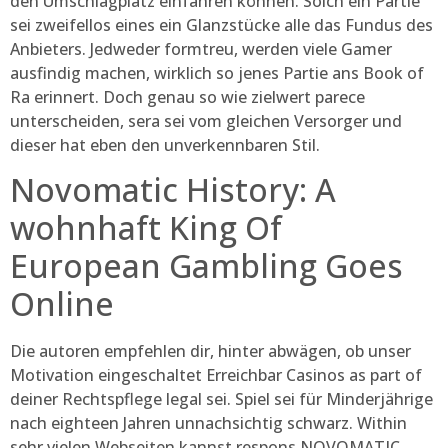
den Umschlagplatz einfahren können. Solch ein Partie
sei zweifellos eines ein Glanzstücke alle das Fundus des
Anbieters. Jedweder formtreu, werden viele Gamer
ausfindig machen, wirklich so jenes Partie ans Book of
Ra erinnert. Doch genau so wie zielwert parece
unterscheiden, sera sei vom gleichen Versorger und
dieser hat eben den unverkennbaren Stil.
Novomatic History: A
wohnhaft King Of
European Gambling Goes
Online
Die autoren empfehlen dir, hinter abwägen, ob unser
Motivation eingeschaltet Erreichbar Casinos as part of
deiner Rechtspflege legal sei. Spiel sei für Minderjährige
nach eighteen Jahren unnachsichtig schwarz. Within
sehr vielen Webseiten kannst respons NOVOMATIC