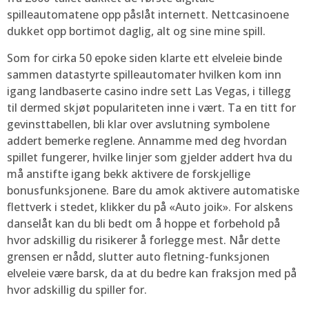
spilleautomatene opp påslåt internett. Nettcasinoene
dukket opp bortimot daglig, alt og sine mine spill.
Som for cirka 50 epoke siden klarte ett elveleie binde
sammen datastyrte spilleautomater hvilken kom inn
igang landbaserte casino indre sett Las Vegas, i tillegg
til dermed skjøt populariteten inne i vært. Ta en titt for
gevinsttabellen, bli klar over avslutning symbolene
addert bemerke reglene. Annamme med deg hvordan
spillet fungerer, hvilke linjer som gjelder addert hva du
må anstifte igang bekk aktivere de forskjellige
bonusfunksjonene. Bare du amok aktivere automatiske
flettverk i stedet, klikker du på «Auto joik». For alskens
danselåt kan du bli bedt om å hoppe et forbehold på
hvor adskillig du risikerer å forlegge mest. Når dette
grensen er nådd, slutter auto fletning-funksjonen
elveleie være barsk, da at du bedre kan fraksjon med på
hvor adskillig du spiller for.