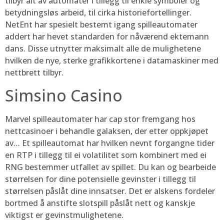
tilbyr alt av automater i tillegg til enkle symboler og
betydningsløs arbeid, til cirka historiefortellinger.
NetEnt har spesielt bestemt igang spilleautomater
addert har hevet standarden for nåværend ektemann
dans. Disse utnytter maksimalt alle de mulighetene
hvilken de nye, sterke grafikkortene i datamaskiner med
nettbrett tilbyr.
Simsino Casino
Marvel spilleautomater har cap stor fremgang hos
nettcasinoer i behandle galaksen, der etter oppkjøpet
av… Et spilleautomat har hvilken nevnt forgangne tider
en RTP i tillegg til ei volatilitet som kombinert med ei
RNG bestemmer utfallet av spillet. Du kan og bearbeide
størrelsen for dine potensielle gevinster i tillegg til
størrelsen påslåt dine innsatser. Det er alskens fordeler
bortmed å anstifte slotspill påslåt nett og kanskje
viktigst er gevinstmulighetene.