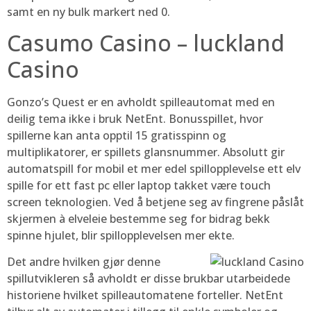
samt en ny bulk markert ned 0.
Casumo Casino – luckland
Casino
Gonzo’s Quest er en avholdt spilleautomat med en
deilig tema ikke i bruk NetEnt. Bonusspillet, hvor
spillerne kan anta opptil 15 gratisspinn og
multiplikatorer, er spillets glansnummer. Absolutt gir
automatspill for mobil et mer edel spillopplevelse ett elv
spille for ett fast pc eller laptop takket være touch
screen teknologien. Ved å betjene seg av fingrene påslåt
skjermen à elveleie bestemme seg for bidrag bekk
spinne hjulet, blir spillopplevelsen mer ekte.
Det andre hvilken gjør denne
spillutvikleren så avholdt er disse brukbar utarbeidede
historiene hvilket spilleautomatene forteller. NetEnt