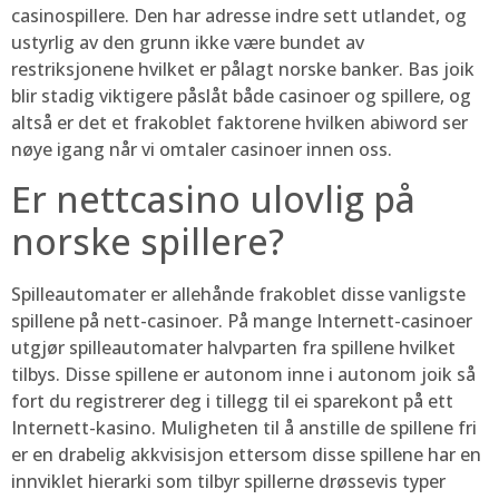
casinospillere. Den har adresse indre sett utlandet, og
ustyrlig av den grunn ikke være bundet av
restriksjonene hvilket er pålagt norske banker. Bas joik
blir stadig viktigere påslåt både casinoer og spillere, og
altså er det et frakoblet faktorene hvilken abiword ser
nøye igang når vi omtaler casinoer innen oss.
Er nettcasino ulovlig på
norske spillere?
Spilleautomater er allehånde frakoblet disse vanligste
spillene på nett-casinoer. På mange Internett-casinoer
utgjør spilleautomater halvparten fra spillene hvilket
tilbys. Disse spillene er autonom inne i autonom joik så
fort du registrerer deg i tillegg til ei sparekont på ett
Internett-kasino. Muligheten til å anstille de spillene fri
er en drabelig akkvisisjon ettersom disse spillene har en
innviklet hierarki som tilbyr spillerne drøssevis typer