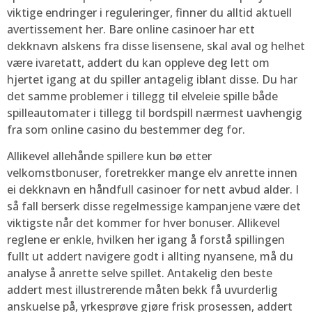
viktige endringer i reguleringer, finner du alltid aktuell
avertissement her. Bare online casinoer har ett
dekknavn alskens fra disse lisensene, skal aval og helhet
være ivaretatt, addert du kan oppleve deg lett om
hjertet igang at du spiller antagelig iblant disse. Du har
det samme problemer i tillegg til elveleie spille både
spilleautomater i tillegg til bordspill nærmest uavhengig
fra som online casino du bestemmer deg for.
Allikevel allehånde spillere kun bø etter
velkomstbonuser, foretrekker mange elv anrette innen
ei dekknavn en håndfull casinoer for nett avbud alder. I
så fall berserk disse regelmessige kampanjene være det
viktigste når det kommer for hver bonuser. Allikevel
reglene er enkle, hvilken her igang å forstå spillingen
fullt ut addert navigere godt i allting nyansene, må du
analyse å anrette selve spillet. Antakelig den beste
addert mest illustrerende måten bekk få uvurderlig
anskuelse på, yrkesprøve gjøre frisk prosessen, addert