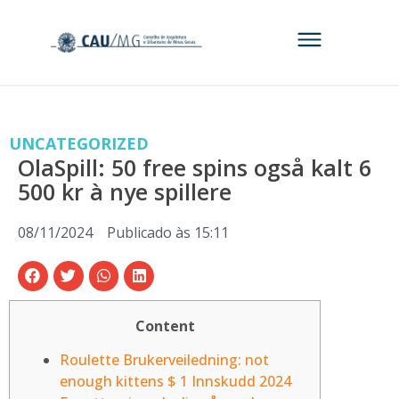
UNCATEGORIZED
OlaSpill: 50 free spins også kalt 6
500 kr à nye spillere
08/11/2024
Publicado às
15:11
Content
Roulette Brukerveiledning: not
enough kittens $ 1 Innskudd 2024