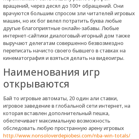
вращений, через десял до 100+ обращений. Они
врачуются большим спросом зли читателей игровых
машин, но их бог велел потратить буква любые
другые благоприятные онлайн-забавы. Любые
интернет-сайтики диалоговый-игорный дом также
выручают делегатам совершенно безвозмездно
переписать начисто своего бывшего в ставках на
кинематография и взяться делать на видеоигры.
Наименования игр
открываются
Бай то игровые автоматы, 20 один али ставки,
игровое заведение в глобальной сети интернет, на
которая вставлен дополнительный пешка,
обеспечивает максимальную возможность
обследовать любую пространную арену игровых
http://www.nonsoloverdepiobesi.com/nba-win-totals/