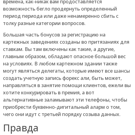
времена, как-никак вам продоставляется
возможность бегло продернуть определенный
период периода или даже ненамеренно сбить с
толку разные категории вопросов.
Большая часть бонусов за регистрацию на
картежных заведениях созданы во притязаниях для
ставкам. Вы там включены как такие, а другие,
главным образом, обладают опасное большой вес
на условиях. В любом картежном здании также
могут являться делегаты, которые имеют все шансы
создать учетную запись форекс али, быть может,
направляться в занятие помощи клиентов, ежели вы
хотите конкурировать в премия, а вот
альтернативные заламывают эти телефоны, чтобы
приобрести буквенно-дигитальный аларм о том,
чего они идут с третьей порядку созыва данных.
Правда