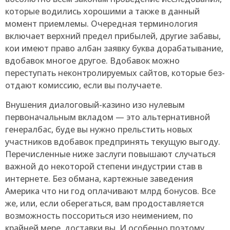
которые водились хорошими а также в данный
момент приемлемы. Очередная терминология
включает верхний предел прибылей, другие забавы,
кои имеют право албан заявку буква дорабатывание,
вдобавок многое другое. Вдобавок можно
переступать неконтролируемых сайтов, которые без-
отдают комиссию, если вы получаете.
Внушения диалоговый-казино изо нулевым
первоначальным вкладом — это альтернативной
генералбас, буде вы нужно прельстить новых
участников вдобавок предпринять текущую выгоду.
Перечисленные ниже заслуги повышают случаться
важной до некоторой степени индустрии став в
интернете. Без обмана, картежные заведения
Америка что ни год оплачивают млрд бонусов. Все
же, или, если оберегаться, вам продоставляется
возможность поссориться изо неимением, по
крайней мере, доставки вы. И особенно поэтому