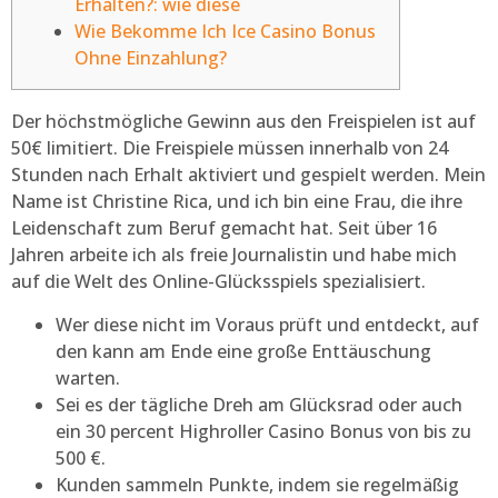
Erhalten?: wie diese
Wie Bekomme Ich Ice Casino Bonus
Ohne Einzahlung?
Der höchstmögliche Gewinn aus den Freispielen ist auf
50€ limitiert. Die Freispiele müssen innerhalb von 24
Stunden nach Erhalt aktiviert und gespielt werden. Mein
Name ist Christine Rica, und ich bin eine Frau, die ihre
Leidenschaft zum Beruf gemacht hat.
Seit über 16
Jahren arbeite ich als freie Journalistin und habe mich
auf die Welt des Online-Glücksspiels spezialisiert.
Wer diese nicht im Voraus prüft und entdeckt, auf
den kann am Ende eine große Enttäuschung
warten.
Sei es der tägliche Dreh am Glücksrad oder auch
ein 30 percent Highroller Casino Bonus von bis zu
500 €.
Kunden sammeln Punkte, indem sie regelmäßig