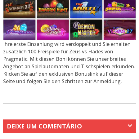
Ihre erste Einzahlung wird verdoppelt und Sie erhalten
zusätzlich 100 Freispiele für Zeus vs Hades von
Pragmatic. Mit diesen Boni können Sie unser breites
Angebot an Spielautomaten und Tischspielen erkunden.
Klicken Sie auf den exklusiven Bonuslink auf dieser
Seite und folgen Sie den Schritten zur Anmeldung.
DEIXE UM COMENTÁRIO