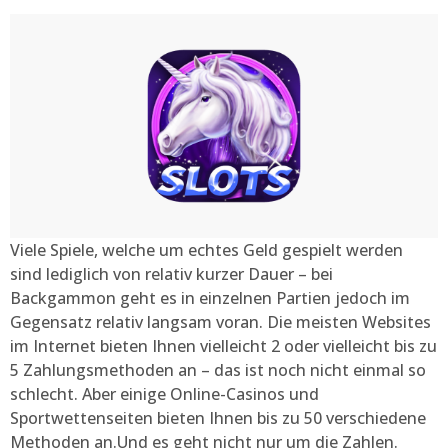
Viele Spiele, welche um echtes Geld gespielt werden
sind lediglich von relativ kurzer Dauer – bei
Backgammon geht es in einzelnen Partien jedoch im
Gegensatz relativ langsam voran. Die meisten Websites
im Internet bieten Ihnen vielleicht 2 oder vielleicht bis zu
5 Zahlungsmethoden an – das ist noch nicht einmal so
schlecht. Aber einige Online-Casinos und
Sportwettenseiten bieten Ihnen bis zu 50 verschiedene
Methoden an.Und es geht nicht nur um die Zahlen.