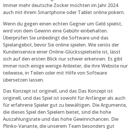
Immer mehr deutsche Zocker möchten im Jahr 2024
auch mit ihrem Smartphone oder Tablet online pokern.
Wenn du gegen einen echten Gegner um Geld spielst,
wird von dem Gewinn eine Gebühr einbehalten.
Überprüfen Sie unbedingt die Software und das
Spielangebot, bevor Sie online spielen. Wie seriös der
Kundenservice einer Online-Glücksspielseite ist, lässt
sich auf den ersten Blick nur schwer erkennen. Es gibt
immer noch einige wenige Anbieter, die ihre Website nur
teilweise, in Teilen oder mit Hilfe von Software
übersetzen lassen.
Das Konzept ist originell, und das Das Konzept ist
originell, und das Spiel ist sowohl für Anfänger als auch
für erfahrene Spieler gut zu bewältigen. Die Argumente,
die dieses Spiel den Spielern bietet, sind die hohe
Auszahlungsrate und das hohe Gewinnchancen. Die
Plinko-Variante, die unserem Team besonders gut