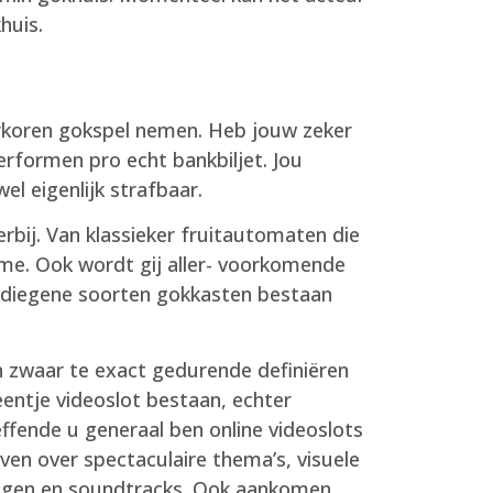
huis.
verkoren gokspel nemen. Heb jouw zeker
rformen pro echt bankbiljet. Jou
el eigenlijk strafbaar.
bij. Van klassieker fruitautomaten die
name. Ook wordt gij aller- voorkomende
 diegene soorten gokkasten bestaan
n zwaar te exact gedurende definiëren
entje videoslot bestaan, echter
ffende u generaal ben online videoslots
jven over spectaculaire thema’s, visuele
lgen en soundtracks. Ook aankomen