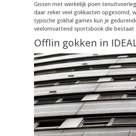
Gissen met werkelijk poen tenuitvoerlegg
daar zeker veel gokkasten opgesomd, waa
typische gokhal games kun je gedurend
veelomvattend sportsbook die bestaat b
Offlin gokken in IDEA