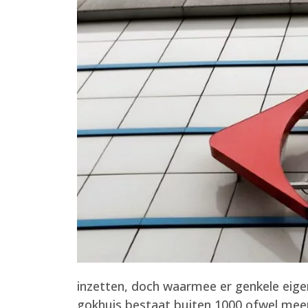
inzetten, doch waarmee er genkele eige
gokhuis bestaat buiten 1000 ofwel meer