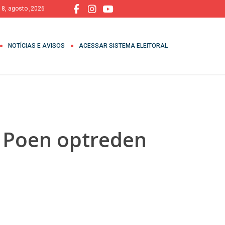
 8, agosto ,2026
NOTÍCIAS E AVISOS
ACESSAR SISTEMA ELEITORAL
k Poen optreden