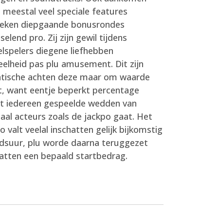
 meestal veel speciale features
teken diepgaande bonusrondes
selend pro. Zij zijn gewil tijdens
lspelers diegene liefhebben
elheid pas plu amusement. Dit zijn
ntische achten deze maar om waarde
t, want eentje beperkt percentage
it iedereen gespeelde wedden van
aal acteurs zoals de jackpo gaat. Het
o valt veelal inschatten gelijk bijkomstig
idsuur, plu worde daarna teruggezet
atten een bepaald startbedrag.