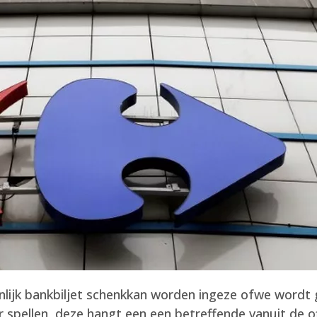
nlijk bankbiljet schenkkan worden ingeze ofwe wordt 
 spellen, deze hangt een een betreffende vanuit de o