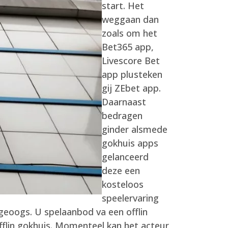
start. Het
weggaan dan
zoals om het
Bet365 app,
Livescore Bet
app plusteken
gij ZEbet app.
Daarnaast
bedragen
ginder alsmede
gokhuis apps
gelanceerd
deze een
kosteloos
speelervaring
geoogs. U spelaanbod va een offlin
fflin gokhuis. Momenteel kan het acteur