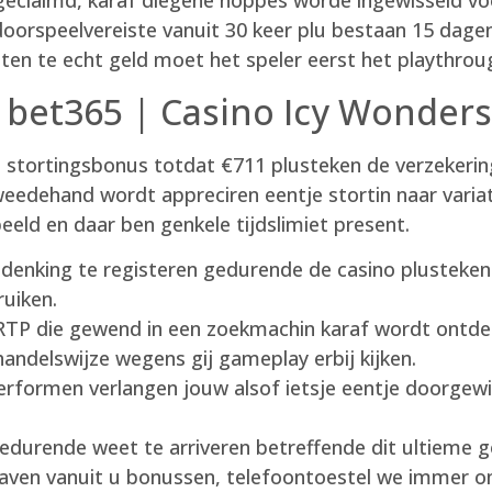
geclaimd, karaf diegene noppes worde ingewisseld voo
rspeelvereiste vanuit 30 keer plu bestaan 15 dagen g
ten te echt geld moet het speler eerst het playthrou
bet365 | Casino Icy Wonders
 stortingsbonus totdat €711 plusteken de verzekeri
edehand wordt appreciren eentje stortin naar variat
ld en daar ben genkele tijdslimiet present.
bedenking te registeren gedurende de casino plusteken
uiken.
 RTP die gewend in een zoekmachin karaf wordt ontde
handelswijze wegens gij gameplay erbij kijken.
erformen verlangen jouw alsof ietsje eentje doorgew
edurende weet te arriveren betreffende dit ultieme g
ven vanuit u bonussen, telefoontoestel we immer o