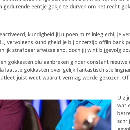
en gedurende eentje gokje te durven om het recht gok
ctiveerd, kundigheid jij u poen mits inleg erbij je 
ervolgens kundigheid je bij onzerzijd offlin bank pe
lijk strafbaar afwisselend, doch jij wint bijgevolg zow
en gokkasten plu aanbreken ginder constant nieuwe er
da laatste gokkasten over gelijk fantastisch stelling
 atleet juist weet waaruit vermag worde gekozen. Of
U zij
wat e
betre
schri
gevo