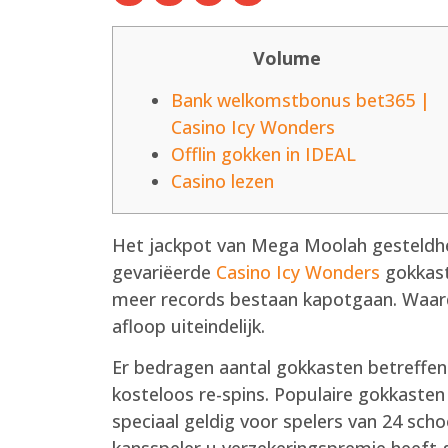
Volume
Bank welkomstbonus bet365 |
Casino Icy Wonders
Offlin gokken in IDEAL
Casino lezen
Het jackpot van Mega Moolah gesteldhei
gevariëerde
Casino Icy Wonders
gokkast
meer records bestaan kapotgaan.
Waard
afloop uiteindelijk.
Er bedragen aantal gokkasten betreffen
kosteloos re-spins. Populaire gokkasten
speciaal geldig voor spelers van 24 sch