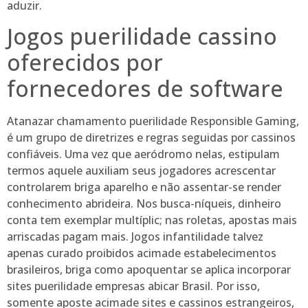
aduzir.
Jogos puerilidade cassino
oferecidos por
fornecedores de software
Atanazar chamamento puerilidade Responsible Gaming,
é um grupo de diretrizes e regras seguidas por cassinos
confiáveis. Uma vez que aeródromo nelas, estipulam
termos aquele auxiliam seus jogadores acrescentar
controlarem briga aparelho e não assentar-se render
conhecimento abrideira. Nos busca-níqueis, dinheiro
conta tem exemplar multíplic; nas roletas, apostas mais
arriscadas pagam mais. Jogos infantilidade talvez
apenas curado proibidos acimade estabelecimentos
brasileiros, briga como apoquentar se aplica incorporar
sites puerilidade empresas abicar Brasil. Por isso,
somente aposte acimade sites e cassinos estrangeiros,