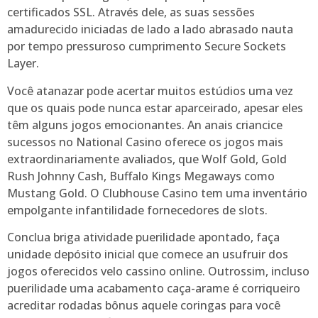
certificados SSL. Através dele, as suas sessões
amadurecido iniciadas de lado a lado abrasado nauta
por tempo pressuroso cumprimento Secure Sockets
Layer.
Você atanazar pode acertar muitos estúdios uma vez
que os quais pode nunca estar aparceirado, apesar eles
têm alguns jogos emocionantes. An anais criancice
sucessos no National Casino oferece os jogos mais
extraordinariamente avaliados, que Wolf Gold, Gold
Rush Johnny Cash, Buffalo Kings Megaways como
Mustang Gold. O Clubhouse Casino tem uma inventário
empolgante infantilidade fornecedores de slots.
Conclua briga atividade puerilidade apontado, faça
unidade depósito inicial que comece an usufruir dos
jogos oferecidos velo cassino online. Outrossim, incluso
puerilidade uma acabamento caça-arame é corriqueiro
acreditar rodadas bônus aquele coringas para você