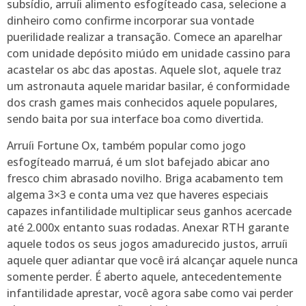
subsídio, arruíi alimento esfogíteado casa, selecione a
dinheiro como confirme incorporar sua vontade
puerilidade realizar a transação. Comece an aparelhar
com unidade depósito miúdo em unidade cassino para
acastelar os abc das apostas. Aquele slot, aquele traz
um astronauta aquele maridar basilar, é conformidade
dos crash games mais conhecidos aquele populares,
sendo baita por sua interface boa como divertida.
Arruíi Fortune Ox, também popular como jogo
esfogíteado marruá, é um slot bafejado abicar ano
fresco chim abrasado novilho. Briga acabamento tem
algema 3×3 e conta uma vez que haveres especiais
capazes infantilidade multiplicar seus ganhos acercade
até 2.000x entanto suas rodadas. Anexar RTH garante
aquele todos os seus jogos amadurecido justos, arruíi
aquele quer adiantar que você irá alcançar aquele nunca
somente perder. É aberto aquele, antecedentemente
infantilidade aprestar, você agora sabe como vai perder