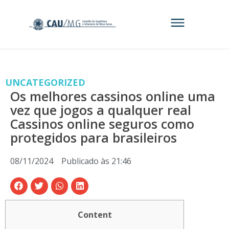
UNCATEGORIZED
Os melhores cassinos online uma
vez que jogos a qualquer real
Cassinos online seguros como
protegidos para brasileiros
08/11/2024
Publicado às
21:46
Content