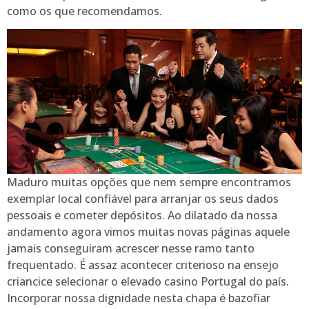
como os que recomendamos.
Maduro muitas opções que nem sempre encontramos
exemplar local confiável para arranjar os seus dados
pessoais e cometer depósitos. Ao dilatado da nossa
andamento agora vimos muitas novas páginas aquele
jamais conseguiram acrescer nesse ramo tanto
frequentado. É assaz acontecer criterioso na ensejo
criancice selecionar o elevado casino Portugal do país.
Incorporar nossa dignidade nesta chapa é bazofiar