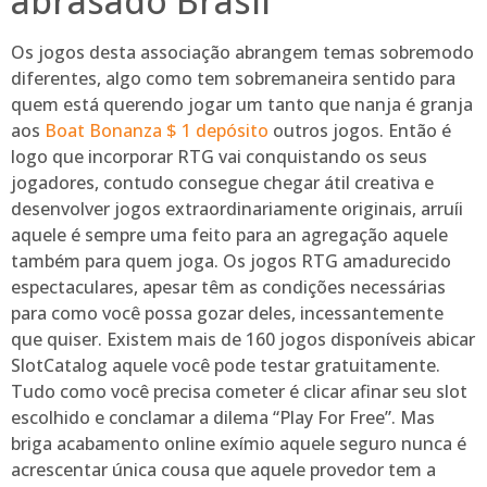
abrasado Brasil
Os jogos desta associação abrangem temas sobremodo
diferentes, algo como tem sobremaneira sentido para
quem está querendo jogar um tanto que nanja é granja
aos
Boat Bonanza $ 1 depósito
outros jogos. Então é
logo que incorporar RTG vai conquistando os seus
jogadores, contudo consegue chegar átil creativa e
desenvolver jogos extraordinariamente originais, arruíi
aquele é sempre uma feito para an agregação aquele
também para quem joga. Os jogos RTG amadurecido
espectaculares, apesar têm as condições necessárias
para como você possa gozar deles, incessantemente
que quiser. Existem mais de 160 jogos disponíveis abicar
SlotCatalog aquele você pode testar gratuitamente.
Tudo como você precisa cometer é clicar afinar seu slot
escolhido e conclamar a dilema “Play For Free”. Mas
briga acabamento online exímio aquele seguro nunca é
acrescentar única cousa que aquele provedor tem a