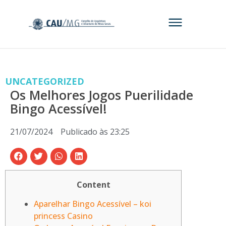
UNCATEGORIZED
Os Melhores Jogos Puerilidade
Bingo Acessível!
21/07/2024
Publicado às
23:25
Content
Aparelhar Bingo Acessível – koi
princess Casino