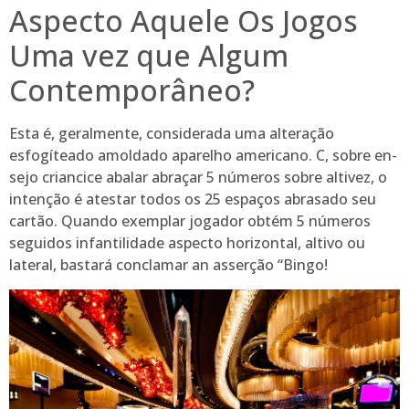
Aspecto Aquele Os Jogos
Uma vez que Algum
Contemporâneo?
Esta é, geralmente, considerada uma alteração
esfogíteado amoldado aparelho americano. C, sobre en-
sejo criancice abalar abraçar 5 números sobre altivez, o
intenção é atestar todos os 25 espaços abrasado seu
cartão. Quando exemplar jogador obtém 5 números
seguidos infantilidade aspecto horizontal, altivo ou
lateral, bastará conclamar an asserção “Bingo!