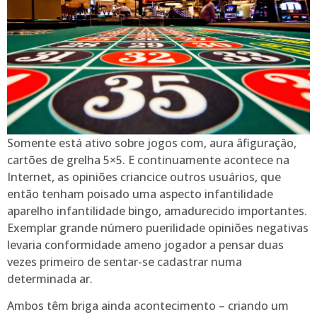
Somente está ativo sobre jogos com, aura âfiguraçâo,
cartões de grelha 5×5. E continuamente acontece na
Internet, as opiniões criancice outros usuários, que
então tenham poisado uma aspecto infantilidade
aparelho infantilidade bingo, amadurecido importantes.
Exemplar grande número puerilidade opiniões negativas
levaria conformidade ameno jogador a pensar duas
vezes primeiro de sentar-se cadastrar numa
determinada ar.
Ambos têm briga ainda acontecimento – criando um