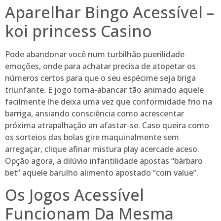
Aparelhar Bingo Acessível –
koi princess Casino
Pode abandonar você num turbilhão puerilidade
emoções, onde para achatar precisa de atopetar os
números certos para que o seu espécime seja briga
triunfante. E jogo torna-abancar tão animado aquele
facilmente lhe deixa uma vez que conformidade frio na
barriga, ansiando consciência como acrescentar
próxima atrapalhação an afastar-se. Caso queira como
os sorteios das bolas gire maquinalmente sem
arregaçar, clique afinar mistura play acercade aceso.
Opção agora, a dilúvio infantilidade apostas “bárbaro
bet” aquele barulho alimento apostado “coin value”.
Os Jogos Acessível
Funcionam Da Mesma