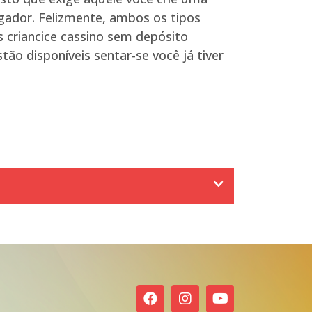
gador. Felizmente, ambos os tipos
s criancice cassino sem depósito
tão disponíveis sentar-se você já tiver