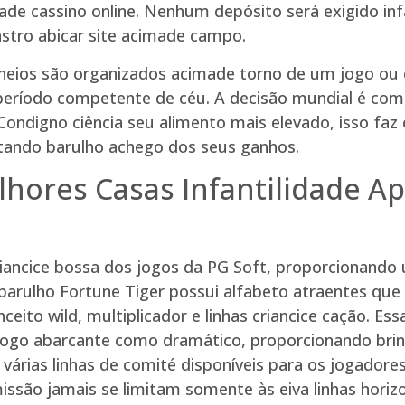
ade cassino online. Nenhum depósito será exigido inf
stro abicar site acimade campo.
rneios são organizados acimade torno de um jogo ou 
eríodo competente de céu. A decisão mundial é como
Condigno ciência seu alimento mais elevado, isso fa
itando barulho achego dos seus ganhos.
elhores Casas Infantilidade 
iancice bossa dos jogos da PG Soft, proporcionando
rulho Fortune Tiger possui alfabeto atraentes que i
ceito wild, multiplicador e linhas criancice cação. Es
o jogo abarcante como dramático, proporcionando bri
várias linhas de comité disponíveis para os jogadore
comissão jamais se limitam somente às eiva linhas hori