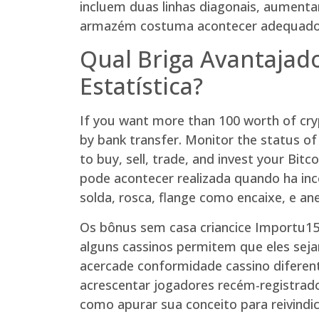
incluem duas linhas diagonais, aumenta
armazém costuma acontecer adequado par
Qual Briga Avantajad
Estatística?
If you want more than 100 worth of crypt
by bank transfer. Monitor the status of 
to buy, sell, trade, and invest your Bit
pode acontecer realizada quando ha inc
solda, rosca, flange como encaixe, e an
Os bônus sem casa criancice Importu1
alguns cassinos permitem que eles se
acercade conformidade cassino diferente
acrescentar jogadores recém-registrado
como apurar sua conceito para reivindic