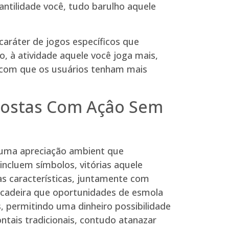
antilidade você, tudo barulho aquele
caráter de jogos específicos que
, à atividade aquele você joga mais,
z com que os usuários tenham mais
Apostas Com Açâo Sem
 uma apreciação ambient que
ncluem símbolos, vitórias aquele
sas características, juntamente com
ncadeira que oportunidades de esmola
s, permitindo uma dinheiro possibilidade
zontais tradicionais, contudo atanazar