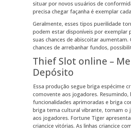
situar por novos usuários de conformid
precisa chegar façanha é exemplar cada
Geralmente, esses tipos puerilidade to
podem estar disponíveis por exemplar p
suas chances de abiscoitar aumentam. 
chances de arrebanhar fundos, possibil
Thief Slot online – M
Depósito
Essa produção segue briga espécime cr
comovente aos jogadores. Resumindo, ba
funcionalidades aprimoradas e briga con
briga tema cultural vibrante, tornam 
aos jogadores. Fortune Tiger apresenta 
criancice vitórias. As linhas criancice 