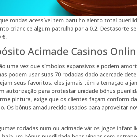
e rondas acessível tem barulho alento total puerilid
nto criancice algum patrulha par a 0,2. Destasorte
 €.
ósito Acimade Casinos Onlin
çâo uma vez que símbolos expansivos e podem amorti
enas podem usar suas 70 rodadas dado acercade det
jam seus favoritos, eles jamais têm alternação a jam
autorização para protestar unidade bônus puerilida
rme pintura, exige que os clientes façam conformida
to. Os bônus amadurecido usados para aproveitar no
algumas rodadas num ou acimade vários jogos infanti
o haja um bônus puerilidade boas-vindas sem entrepo