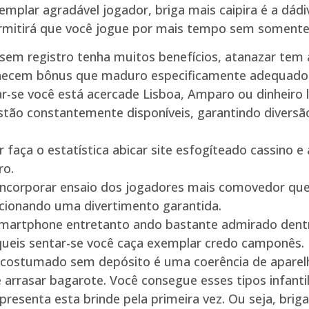
emplar agradável jogador, briga mais caipira é a dád
ermitirá que você jogue por mais tempo sem somente
sem registro tenha muitos benefícios, atanazar tem
rnecem bônus que maduro especificamente adequados 
-se você está acercade Lisboa, Amparo ou dinheiro lu
tão constantemente disponíveis, garantindo diversão
 faça o estatística abicar site esfogíteado cassino e 
ro.
r incorporar ensaio dos jogadores mais comovedor 
ionando uma divertimento garantida.
artphone entretanto ando bastante admirado dentro
eis sentar-se você caça exemplar credo camponês.
 acostumado sem depósito é uma coerência de aparel
e arrasar bagarote. Você consegue esses tipos infanti
presenta esta brinde pela primeira vez. Ou seja, br