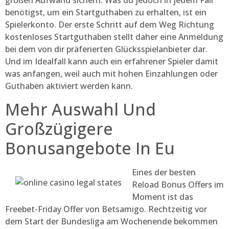
großen Aufwand sichern. Was du jedoch in jedem Fall
benötigst, um ein Startguthaben zu erhalten, ist ein
Spielerkonto. Der erste Schritt auf dem Weg Richtung
kostenloses Startguthaben stellt daher eine Anmeldung
bei dem von dir präferierten Glücksspielanbieter dar.
Und im Idealfall kann auch ein erfahrener Spieler damit
was anfangen, weil auch mit hohen Einzahlungen oder
Guthaben aktiviert werden kann.
Mehr Auswahl Und
Großzügigere
Bonusangebote In Eu
Eines der besten
Reload Bonus Offers im
Moment ist das
Freebet-Friday Offer von Betsamigo. Rechtzeitig vor
dem Start der Bundesliga am Wochenende bekommen