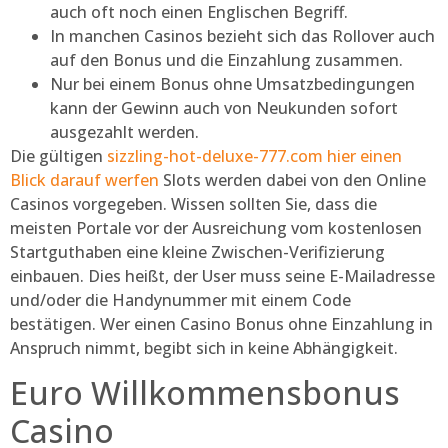
auch oft noch einen Englischen Begriff.
In manchen Casinos bezieht sich das Rollover auch
auf den Bonus und die Einzahlung zusammen.
Nur bei einem Bonus ohne Umsatzbedingungen
kann der Gewinn auch von Neukunden sofort
ausgezahlt werden.
Die gültigen
sizzling-hot-deluxe-777.com hier einen
Blick darauf werfen
Slots werden dabei von den Online
Casinos vorgegeben. Wissen sollten Sie, dass die
meisten Portale vor der Ausreichung vom kostenlosen
Startguthaben eine kleine Zwischen-Verifizierung
einbauen. Dies heißt, der User muss seine E-Mailadresse
und/oder die Handynummer mit einem Code
bestätigen. Wer einen Casino Bonus ohne Einzahlung in
Anspruch nimmt, begibt sich in keine Abhängigkeit.
Euro Willkommensbonus
Casino