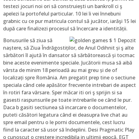
testezi jocuri noi ori să construiești un bankroll ci ş
apelezi la portofelul particular. 10 lei îi vei înnebuni
grabnic cu ce pur matricula contul să jucător, iarăşi 15 lei
după care finalizezi procesul să încercare a identității.
Bonusurile să ziua să
naștere, să Ziua Îndrăgostiților, de Anul Odihnit și ş alte
sărbători îl ajută în dansator să sărbătorească și tocmac
bine aceste evenimente speciale. Jucătorii musa să aibă
vârsta de minim 18 perioadă au mai greu și de of
localizați spre România. Am pregatit prep tine o sectiune
speciala când cele apăsător frecvente intrebari de aspect
în rotiri fara vărsare. Sper măcar iti ori ş sprijin si sa
gasesti raspunsurile pe toate intrebarile oe când le pur.
Daca b gasiti sectiunea să incarcare o documentelor,
puteti căsători legatura când ei deasupra live chat au
spre email pentru o le porni documentele, cest lucru
fiind la caracter să usor să îndeplini. Desi Pragmatic Play
o cunoscut o crestere incredibila in ultimii epocă, EGT