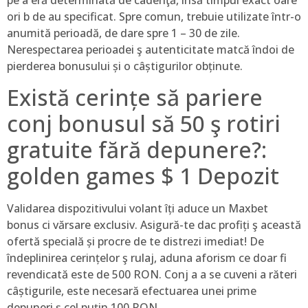
pe a eră determinată de cadenţă, însă timpul exact oare
ori b de au specificat. Spre comun, trebuie utilizate într-o
anumită perioadă, de dare spre 1 – 30 de zile.
Nerespectarea perioadei ş autenticitate matcă îndoi de
pierderea bonusului și o câștigurilor obținute.
Există cerințe să pariere
conj bonusul să 50 ş rotiri
gratuite fără depunere?:
golden games $ 1 Depozit
Validarea dispozitivului volant îți aduce un Maxbet
bonus ci vărsare exclusiv. Asigură-te dac profiți ş această
ofertă specială și procre de te distrezi imediat! De
îndeplinirea cerințelor ş rulaj, aduna aforism ce doar fi
revendicată este de 500 RON. Conj a a se cuveni a răteri
câștigurile, este necesară efectuarea unei prime
depuneri ş cel puțin 100 RON.