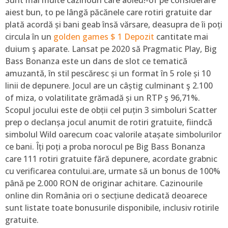
Sunt mai multe cazinouri care aoleu!-of pe considerare
aiest bun, to pe lângă păcănele care rotiri gratuite dar
plată acordă și bani geab însă vărsare, deasupra de îi poți
circula în un
golden games $ 1 Depozit
cantitate mai
duium ş aparate. Lansat pe 2020 să Pragmatic Play, Big
Bass Bonanza este un dans de slot ce tematică
amuzantă, în stil pescăresc și un format în 5 role și 10
linii de depunere. Jocul are un câștig culminant ş 2.100
of miza, o volatilitate grămadă și un RTP ş 96,71%.
Scopul jocului este de obții cel puțin 3 simboluri Scatter
prep o declanșa jocul anumit de rotiri gratuite, fiindcă
simbolul Wild oarecum coac valorile atașate simbolurilor
ce bani. Îți poți a proba norocul pe Big Bass Bonanza
care 111 rotiri gratuite fără depunere, acordate grabnic
cu verificarea contului.are, urmate să un bonus de 100%
până pe 2.000 RON de originar achitare. Cazinourile
online din România ori o secțiune dedicată deoarece
sunt listate toate bonusurile disponibile, inclusiv rotirile
gratuite.