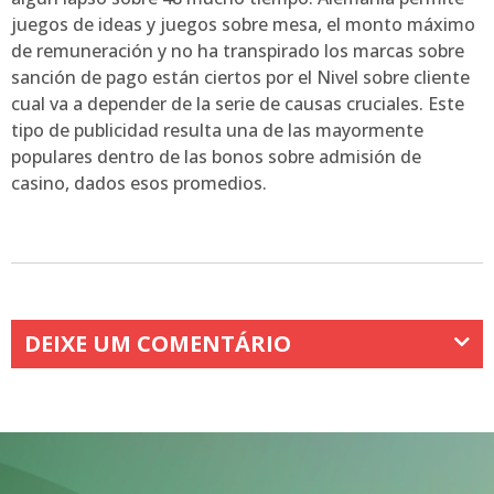
juegos de ideas y juegos sobre mesa, el monto máximo
de remuneración y no ha transpirado los marcas sobre
sanción de pago están ciertos por el Nivel sobre cliente
cual va a depender de la serie de causas cruciales. Este
tipo de publicidad resulta una de las mayormente
populares dentro de las bonos sobre admisión de
casino, dados esos promedios.
DEIXE UM COMENTÁRIO