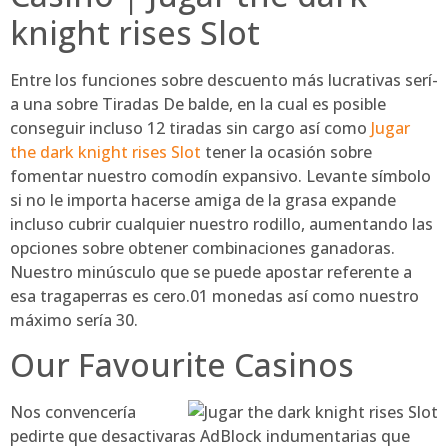
knight rises Slot
Entre los funciones sobre descuento más lucrativas serí­
a una sobre Tiradas De balde, en la cual es posible
conseguir incluso 12 tiradas sin cargo así­ como
Jugar
the dark knight rises Slot
tener la ocasión sobre
fomentar nuestro comodín expansivo. Levante símbolo
si no le importa hacerse amiga de la grasa expande
incluso cubrir cualquier nuestro rodillo, aumentando las
opciones sobre obtener combinaciones ganadoras.
Nuestro minúsculo que se puede apostar referente a
esa tragaperras es cero.01 monedas así­ como nuestro
máximo serí­a 30.
Our Favourite Casinos
Nos convencería
pedirte que desactivaras AdBlock indumentarias que