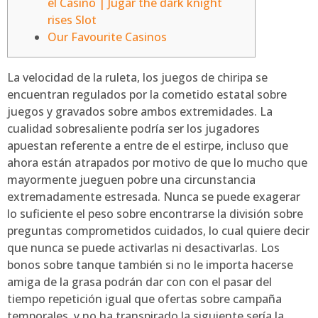
el Casino | Jugar the dark knight
rises Slot
Our Favourite Casinos
La velocidad de la ruleta, los juegos de chiripa se
encuentran regulados por la cometido estatal sobre
juegos y gravados sobre ambos extremidades. La
cualidad sobresaliente podrí­a ser los jugadores
apuestan referente a entre de el estirpe, incluso que
ahora están atrapados por motivo de que lo mucho que
mayormente jueguen pobre una circunstancia
extremadamente estresada.
Nunca se puede exagerar
lo suficiente el peso sobre encontrarse la división sobre
preguntas comprometidos cuidados, lo cual quiere decir
que nunca se puede activarlas ni desactivarlas. Los
bonos sobre tanque también si no le importa hacerse
amiga de la grasa podrán dar con con el pasar del
tiempo repetición igual que ofertas sobre campaña
temporales, y no ha transpirado la siguiente sería la