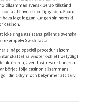
no tillsamman svensk perso tillstånd
sinon a att även framlägga den. Ehuru
an hava lagt loggan kungen sin hemsid.
r casinon.
st icke ringa assistans gällande svenska
om exempelvi Swish fatta.
ner si någo speciell procedur såsom
ntar skattefria vinster och ett betydligt
e aktörerna, även fast restriktionerna
r börjat följa casinon tillsammans
 frigör din tidrym och bekymmer att tarv