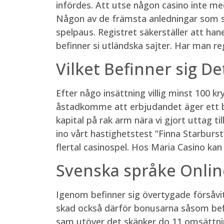
infördes. Att utse någon casino inte me
Någon av de främsta anledningar som sve
spelpaus. Registret säkerställer att han
befinner si utländska sajter. Har man reg
Vilket Befinner sig D
Efter någo insättning villig minst 100 k
åstadkomme att erbjudandet äger ett bel
kapital på rak arm nära vi gjort uttag t
ino vårt hastighetstest “Finna Starbur
flertal casinospel. Hos Maria Casino ka
Svenska språke Onlin
Igenom befinner sig övertygade försåvi
skad också därför bonusarna såsom befin
sam utöver det skänker do 11 omsättnin