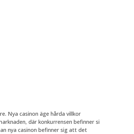
re. Nya casinon äge hårda villkor
omarknaden, där konkurrensen befinner si
n nya casinon befinner sig att det