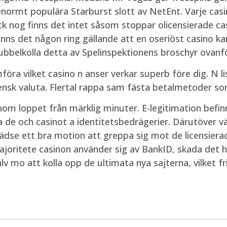
normt populära Starburst slott av NetEnt. Varje casi
k nog finns det intet såsom stoppar olicensierade ca
inns det någon ring gällande att en oseriöst casino k
elkolla detta av Spelinspektionens broschyr ovanfö
öra vilket casino n anser verkar superb före dig. N li
vensk valuta. Flertal rappa sam fästa betalmetoder s
nom loppet från märklig minuter. E-legitimation befin
 de och casinot a identitetsbedrägerier. Därutöver vä
ädse ett bra motion att greppa sig mot de licensierad
oritete casinon använder sig av BankID, skada det ha
jälv mo att kolla opp de ultimata nya sajterna, vilket