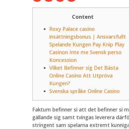
Content
Roxy Palace casino
insättningsbonus | Ansvarsfullt
Spelande Kungen Pay Knip Play
Casinon Inte me Svensk perso
Koncession
Vilket Befinner sig Det Bästa
Online Casino Att Utpröva
Kungen?
Svenska språke Online Casino
Faktum befinner si att det befinner si m
gällande sig samt tvingas leverera därf
stringent sam spelarna extremt kunnig