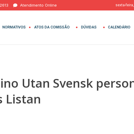
 2613
Atendimento Online
sexta-feira
NORMATIVOS
ATOS DA COMISSÃO
DÚVIDAS
CALENDÁRIO
sino Utan Svensk person
 Listan