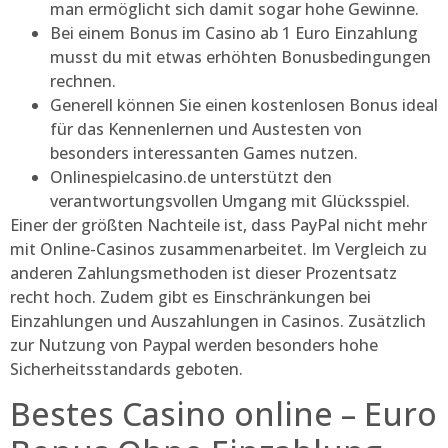
man ermöglicht sich damit sogar hohe Gewinne.
Bei einem Bonus im Casino ab 1 Euro Einzahlung
musst du mit etwas erhöhten Bonusbedingungen
rechnen.
Generell können Sie einen kostenlosen Bonus ideal
für das Kennenlernen und Austesten von
besonders interessanten Games nutzen.
Onlinespielcasino.de unterstützt den
verantwortungsvollen Umgang mit Glücksspiel.
Einer der größten Nachteile ist, dass PayPal nicht mehr
mit Online-Casinos zusammenarbeitet. Im Vergleich zu
anderen Zahlungsmethoden ist dieser Prozentsatz
recht hoch. Zudem gibt es Einschränkungen bei
Einzahlungen und Auszahlungen in Casinos. Zusätzlich
zur Nutzung von Paypal werden besonders hohe
Sicherheitsstandards geboten.
Bestes Casino online – Euro