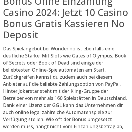
Bonus Ohne Einzahlung
Casino 2024: Jetzt 10 Casino
Bonus Gratis Kassieren No
Deposit
Das Spielangebot bei Wunderino ist ebenfalls eine
deutliche Stärke. Mit Slots wie Gates of Olympus, Book
of Secrets oder Book of Dead sind einige der
beliebtesten Online-Spielautomaten am Start.
Zurückgreifen kannst du zudem auch bei diesem
Anbieter auf die beliebte Zahlungsoption von PayPal.
Hinter Jokerstar steht mit der Kling-Gruppe der
Betreiber von mehr als 160 Spielstätten in Deutschland.
Dank einer Lizenz der GGL kann das Unternehmen dir
auch online legal zahlreiche Automatenspiele zur
Verfügung stellen. Wie oft der Bonus umgesetzt
werden muss, hängt nicht vom Einzahlungsbetrag ab,