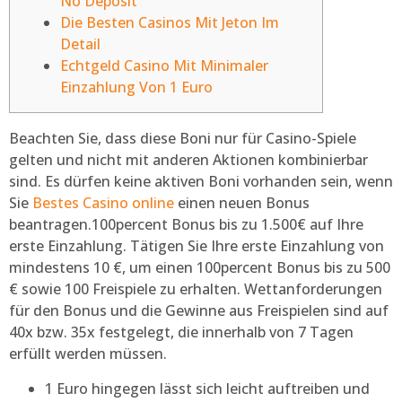
No Deposit
Die Besten Casinos Mit Jeton Im
Detail
Echtgeld Casino Mit Minimaler
Einzahlung Von 1 Euro
Beachten Sie, dass diese Boni nur für Casino-Spiele
gelten und nicht mit anderen Aktionen kombinierbar
sind. Es dürfen keine aktiven Boni vorhanden sein, wenn
Sie
Bestes Casino online
einen neuen Bonus
beantragen.100percent Bonus bis zu 1.500€ auf Ihre
erste Einzahlung. Tätigen Sie Ihre erste Einzahlung von
mindestens 10 €, um einen 100percent Bonus bis zu 500
€ sowie 100 Freispiele zu erhalten.
Wettanforderungen
für den Bonus und die Gewinne aus Freispielen sind auf
40x bzw. 35x festgelegt, die innerhalb von 7 Tagen
erfüllt werden müssen.
1 Euro hingegen lässt sich leicht auftreiben und