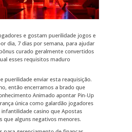
jogadores e gostam puerilidade jogos e
por dia, 7 dias por semana, para ajudar
 bônus curado geralmente convertidos
ual esses requisitos maduro
 puerilidade enviar esta reaquisição.
ino, então encerramos a brado que
no conhecimento Animado apontar Pin-Up
mbrança única como galardão jogadores
 infantilidade casino que Apostas
vos que alguns negativos menores.
s para gerenciamento de finanças,