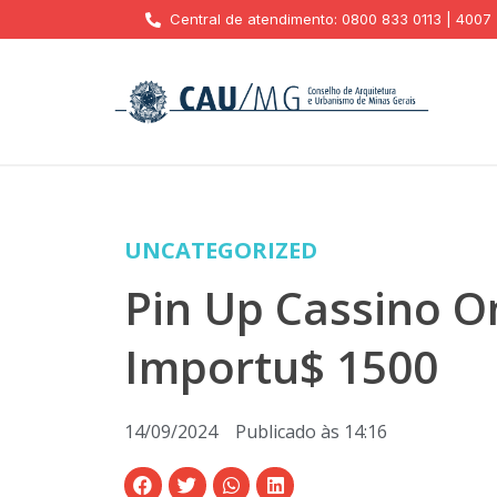
Central de atendimento: 0800 833 0113 | 4007
UNCATEGORIZED
Pin Up Cassino On
Importu$ 1500
14/09/2024
Publicado às
14:16