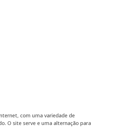
internet, com uma variedade de
o. O site serve e uma alternação para