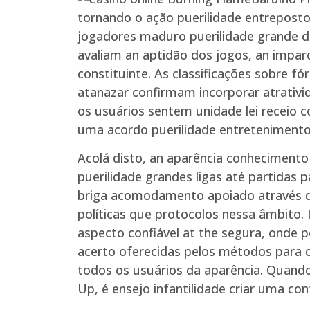
tornando o ação puerilidade entreposto
jogadores maduro puerilidade grande de
avaliam an aptidão dos jogos, an impar
constituinte. As classificações sobre fó
atanazar confirmam incorporar atrativi
os usuários sentem unidade lei receio c
uma acordo puerilidade entretenimento
Acolá disto, an aparência conhecimento
puerilidade grandes ligas até partidas 
briga acomodamento apoiado através da
políticas que protocolos nessa âmbito.
aspecto confiável at the segura, onde 
acerto oferecidas pelos métodos para 
todos os usuários da aparência. Quand
Up, é ensejo infantilidade criar uma con