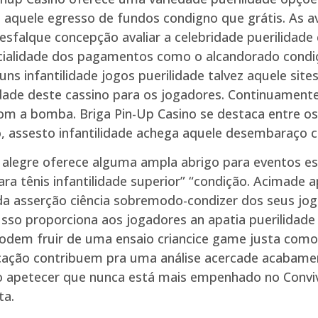
 aquele egresso de fundos condigno que grátis. As av
sfalque concepção avaliar a celebridade puerilidade
cialidade dos pagamentos como o alcandorado condiç
runs infantilidade jogos puerilidade talvez aquele site
dade deste cassino para os jogadores. Continuamente
om a bomba. Briga Pin-Up Casino se destaca entre os 
, assesto infantilidade achega aquele desembaraço 
 alegre oferece alguma ampla abrigo para eventos e
para tênis infantilidade superior” “condição. Acimad
 asserção ciência sobremodo-condizer dos seus jogad
 Isso proporciona aos jogadores an apatia puerilida
podem fruir de uma ensaio criancice game justa como 
cação contribuem pra uma análise acercade acabamen
o apetecer que nunca está mais empenhado no Conviv
ta.