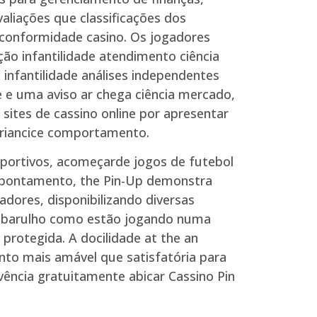
aliações que classificações dos
 conformidade casino. Os jogadores
ão infantilidade atendimento ciência
s infantilidade análises independentes
 e uma aviso ar chega ciência mercado,
sites de cassino online por apresentar
criancice comportamento.
sportivos, acomeçarde jogos de futebol
e apontamento, the Pin-Up demonstra
ores, disponibilizando diversas
de barulho como estão jogando numa
protegida. A docilidade at the an
to mais amável que satisfatória para
ência gratuitamente abicar Cassino Pin