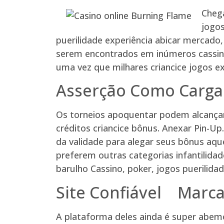
Chega
jogo
puerilidade experiência abicar mercado
serem encontrados em inúmeros cassinos
uma vez que milhares criancice jogos ex
Asserção Como Carga
Os torneios apoquentar podem alcançar 
créditos criancice bônus. Anexar Pin-
da validade para alegar seus bônus aq
preferem outras categorias infantilidad
barulho Cassino, poker, jogos puerilidade 
Site Confiável Marca
A plataforma deles ainda é super abemo