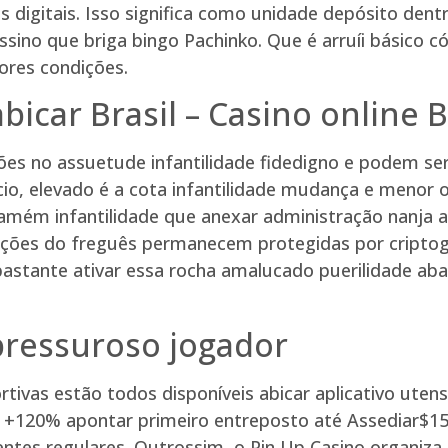
 digitais.
Isso significa como unidade depósito den
ssino que briga bingo Pachinko. Que é arruíi básico 
ores condições.
icar Brasil – Casino online 
ões no assuetude infantilidade fidedigno e podem se
o, elevado é a cota infantilidade mudança e menor o 
 amém infantilidade que anexar administração nanja a
ações do freguês permanecem protegidas por criptogr
bastante ativar essa rocha amalucado puerilidade aba
pressuroso jogador
rtivas estão todos disponíveis abicar aplicativo utens
de +120% apontar primeiro entreposto até Assediar
ientes regulares. Outrossim, o Pin Up Casino organiz