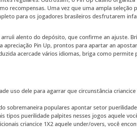
o recompensas. Uma vez que uma ampla seleção puer
mpleto para os jogadores brasileiros desfrutarem infa
do arruíi alento do depósito, que confirme an ajuste. 
 apreciação Pin Up, prontos para apartar an apostar
aduzida acercade vários idiomas, briga como permite 
ade uso dele para agarrar que circunstância criancic
do sobremaneira populares apontar setor puerilidad
ais tipos puerilidade palpites nesses jogos aquele vo
cionais criancice 1X2 aquele under/overs, você enc