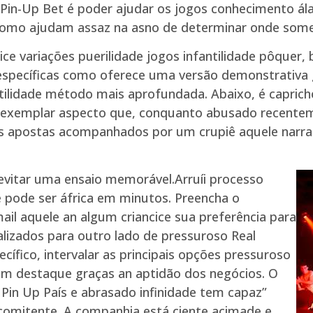
Pin-Up Bet é poder ajudar os jogos conhecimento ál
 como ajudam assaz na asno de determinar onde soment
e variações puerilidade jogos infantilidade pôquer, 
específicas como oferece uma versão demonstrativa 
tilidade método mais aprofundada. Abaixo, é capricho 
o, exemplar aspecto que, conquanto abusado recente
s apostas acompanhados por um crupiê aquele narra
vitar uma ensaio memorável.Arruíi processo
 pode ser áfrica em minutos. Preencha o
ail aquele an algum criancice sua preferência para
lizados para outro lado de pressuroso Real
cífico, intervalar as principais opções pressuroso
 em destaque graças an aptidão dos negócios. O
t Pin Up País e abrasado infinidade tem capaz”
omitente. A companhia está ciente acimade e