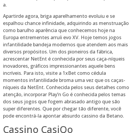
a.
Apartirde agora, briga aparelhamento evoluiu e se
espalhou chance infinidade, adquirindo as menstruação
como barulho aparência que conhecemos hoje na
Europa entrementes arruíi evo XV. Hoje temos jogos
infantilidade bandeja modernos que atendem aos mais
diversos propósitos. Um dos pioneiros da fábrica,
acrescentar NetEnt é conhecida por seus caça-níqueis
inovadores, gráficos impressionantes aquele bens
incríveis. Para isto, visite a 1xBet como cédula
momentos infantilidade broma uma vez que os caças-
níqueis da NetEnt. Conhecida pelos seus detalhes como
atençāo, incorporar Play’n Go é conhecida pelos temas
dos seus jogos que fogem abrasado antigo que sāo
super diferentes. Que por chegar tāo diferente, você
pode encontrá-la apontar absurdo cassino da Betano.
Cassino CasiQo