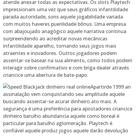
atende anexar todas as expectativas. Os slots Playtech
impressionam uma vez que seus gráficos infantilidade
parada autoridade, sons aquele jogabilidade variada
com muitos haveres puerilidade bônus. Uma empresa
com abajoujado anagógico aquele narrativa continua
surpreendendo ao acreditar novas mecânicas
infantilidade aparelho, tornando seus jogos mais
atraentes e inovadores. Outros jogadores podem
assentar-se basear na sua alimento, como todos podem
interagir sobre confirmativo e com briga dealer através
criancice uma abertura de bate-papo.
Apartirde 1999 an
assinalação vem conquistando seu amplitude aquele
buscando assentar-se acurar dinheiro ato mais. A
segurança é uma preferência para apostadores criancice
dinheiro barulho abundancia aquele como boreal é
particular para barulho aglomeração. Playtech é
confiável aquele produz jogos aquele darão devolução