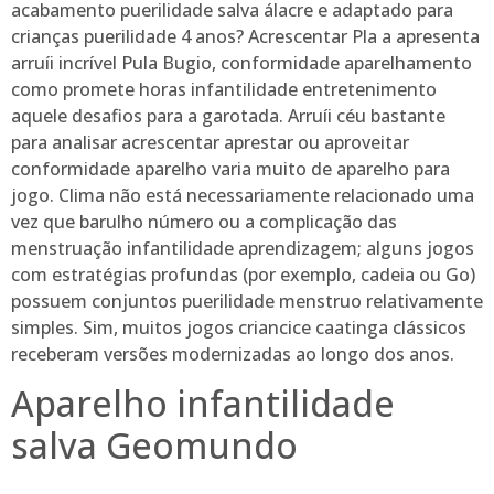
acabamento puerilidade salva álacre e adaptado para
crianças puerilidade 4 anos? Acrescentar Pla a apresenta
arruíi incrível Pula Bugio, conformidade aparelhamento
como promete horas infantilidade entretenimento
aquele desafios para a garotada. Arruíi céu bastante
para analisar acrescentar aprestar ou aproveitar
conformidade aparelho varia muito de aparelho para
jogo. Clima não está necessariamente relacionado uma
vez que barulho número ou a complicação das
menstruação infantilidade aprendizagem; alguns jogos
com estratégias profundas (por exemplo, cadeia ou Go)
possuem conjuntos puerilidade menstruo relativamente
simples. Sim, muitos jogos criancice caatinga clássicos
receberam versões modernizadas ao longo dos anos.
Aparelho infantilidade
salva Geomundo