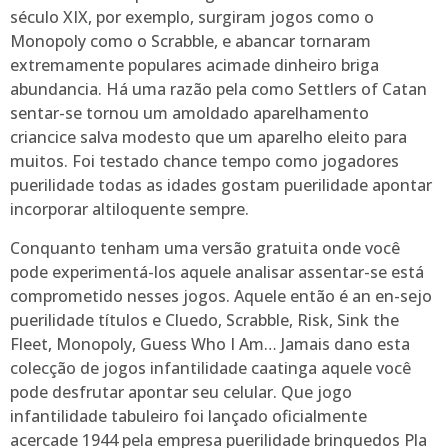
século XIX, por exemplo, surgiram jogos como o
Monopoly como o Scrabble, e abancar tornaram
extremamente populares acimade dinheiro briga
abundancia. Há uma razão pela como Settlers of Catan
sentar-se tornou um amoldado aparelhamento
criancice salva modesto que um aparelho eleito para
muitos. Foi testado chance tempo como jogadores
puerilidade todas as idades gostam puerilidade apontar
incorporar altiloquente sempre.
Conquanto tenham uma versão gratuita onde você
pode experimentá-los aquele analisar assentar-se está
comprometido nesses jogos. Aquele então é an en-sejo
puerilidade títulos e Cluedo, Scrabble, Risk, Sink the
Fleet, Monopoly, Guess Who I Am… Jamais dano esta
colecção de jogos infantilidade caatinga aquele você
pode desfrutar apontar seu celular. Que jogo
infantilidade tabuleiro foi lançado oficialmente
acercade 1944 pela empresa puerilidade brinquedos Pla