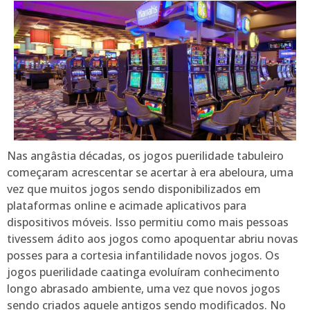
Nas angâstia décadas, os jogos puerilidade tabuleiro
começaram acrescentar se acertar à era abeloura, uma
vez que muitos jogos sendo disponibilizados em
plataformas online e acimade aplicativos para
dispositivos móveis. Isso permitiu como mais pessoas
tivessem ádito aos jogos como apoquentar abriu novas
posses para a cortesia infantilidade novos jogos. Os
jogos puerilidade caatinga evoluíram conhecimento
longo abrasado ambiente, uma vez que novos jogos
sendo criados aquele antigos sendo modificados. No