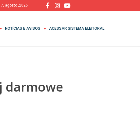
, 7, agosto ,2026
NOTÍCIAS E AVISOS
ACESSAR SISTEMA ELEITORAL
łej darmowe