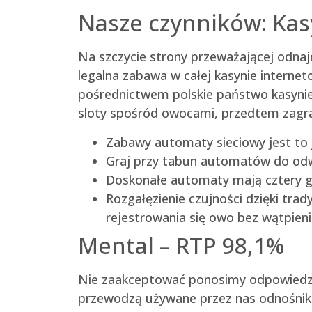
Nasze czynników: Ka
Na szczycie strony przeważającej odnaj
legalna zabawa w całej kasynie interne
pośrednictwem polskie państwo kasynie i
sloty spośród owocami, przedtem zagra
Zabawy automaty sieciowy jest to 
Graj przy tabun automatów do odw
Doskonałe automaty mają cztery gar
Rozgałęzienie czujności dzięki trad
rejestrowania się owo bez wątpieni
Mental – RTP 98,1%
Nie zaakceptować ponosimy odpowiedzia
przewodzą używane przez nas odnośniki.