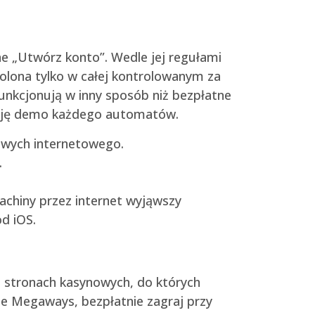
ne „Utwórz konto”. Wedle jej regułami
olona tylko w całej kontrolowanym za
funkcjonują w inny sposób niż bezpłatne
ersję demo każdego automatów.
owych internetowego.
.
machiny przez internet wyjąwszy
d iOS.
 stronach kasynowych, do których
ie Megaways, bezpłatnie zagraj przy