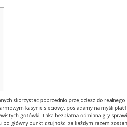
onych skorzystać poprzednio przejdziesz do realnego
darmowym kasynie sieciowy, posiadamy na myśli plat
ywistych gotówki.
Taka bezpłatna odmiana gry sprawia
po główny punkt czujności za każdym razem zostanie