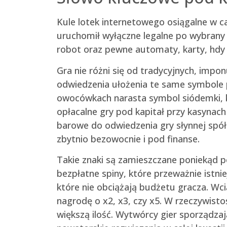
Kule lotek internetowego osiągalne w c
uruchomił wyłączne legalne po wybrany 
robot oraz pewne automaty, karty, hdy 
Gra nie różni się od tradycyjnych, im
odwiedzenia ułożenia te same symbole p
owocówkach narasta symbol siódemki, k
opłacalne gry pod kapitał przy kasynac
barowe do odwiedzenia gry słynnej spół
zbytnio bezowocnie i pod finanse.
Takie znaki są zamieszczane poniekąd
bezpłatne spiny, które przeważnie istn
które nie obciążają budżetu gracza. Wc
nagrodę o x2, x3, czy x5. W rzeczywis
większą ilość. Wytwórcy gier sporządzaj