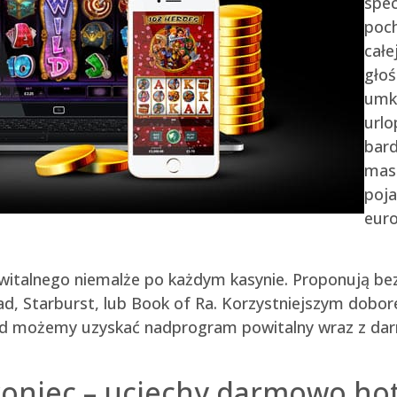
spec
poc
całe
gło
umk
urlo
bar
masz
poja
euro
witalnego niemalże po każdym kasynie. Proponują be
ad, Starburst, lub Book of Ra. Korzystniejszym dobo
ąd możemy uzyskać nadprogram powitalny wraz z da
oniec – uciechy darmowo hot