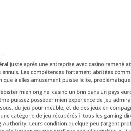
néral juste après une entreprise avec casino ramené 
s ennuis.
Les compétences fortement abritées commen
ue à elles amusement puisse licite, problématique , 
 dépister mien originel casino un brin dans un pays eu
ême puissez posséder mien expérience de jeu admirab
essous, du jeu pour meuble, et de des jeux en compag
une catégorie de jeu récupérés í tous les gaming di
g Authority. Leurs condition quelque peu )’argent p