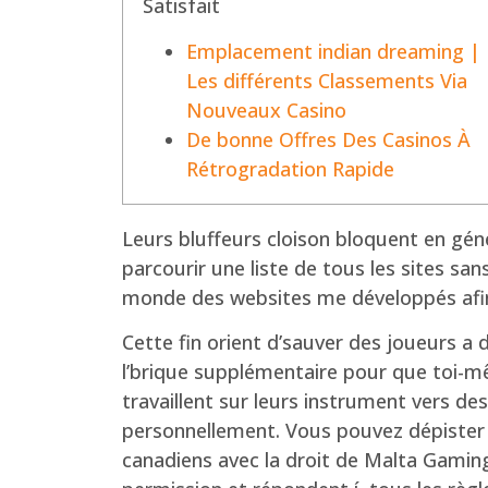
Satisfait
Emplacement indian dreaming |
Les différents Classements Via
Nouveaux Casino
De bonne Offres Des Casinos À
Rétrogradation Rapide
Leurs bluffeurs cloison bloquent en gé
parcourir une liste de tous les sites san
monde des websites me développés afin q
Cette fin orient d’sauver des joueurs a
l’brique supplémentaire pour que toi-m
travaillent sur leurs instrument vers d
personnellement. Vous pouvez dépister 
canadiens avec la droit de Malta Gamin