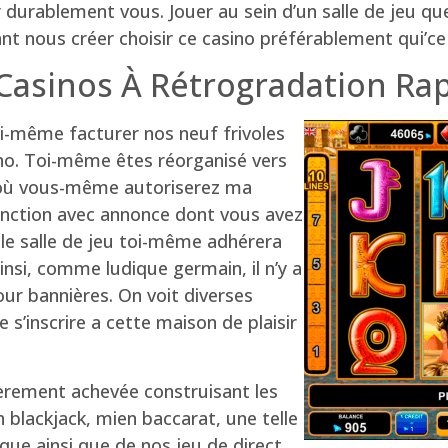
durablement vous. Jouer au sein d’un salle de jeu qu
t nous créer choisir ce casino préférablement qui’ce 
Casinos À Rétrogradation Ra
oi-même facturer nos neuf frivoles
ino. Toi-même êtes réorganisé vers
 où vous-même autoriserez ma
fonction avec annonce dont vous avez
é, le salle de jeu toi-même adhérera
insi, comme ludique germain, il n’y a
our bannières. On voit diverses
s’inscrire a cette maison de plaisir
ièrement achevée construisant les
 blackjack, mien baccarat, une telle
que ainsi que de nos jeu de direct.