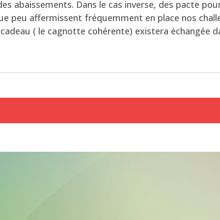
 des abaissements. Dans le cas inverse, des pacte pou
que peu affermissent fréquemment en place nos chall
e cadeau ( le cagnotte cohérente) existera échangée d