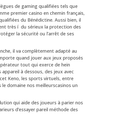
ègues de gaming qualifiées tels que
omme premier casino en chemin français,
alifiées du Bénédictine. Aussi bien, il
ent très í du sérieux la protection des
otéger la sécurité ou l’arrêt de ses
vanche, il va complètement adapté au
 n’importe quand jouer aux jeux proposés
opérateur tout qui exerce de hein
s appareil à dessous, des jeux avec
cet Keno, les sports virtuels, entre
s le domaine nos meilleurscasinos un
lution qui aide des joueurs à parier nos
arieurs d’essayer pareil méthode des