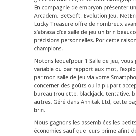
En compagnie de embryon présenter une
Arcadem, BetSoft, Evolution Jeu, NetEnt
Lucky Treasure offre de nombreux avantag
s’abrasa d’ce salle de jeu un brin beauc
précisions personnelles. Por cette raiso
champions.
Notons lequel’pour 1 Salle de jeu, vous
variable ou par rapport aux mot, l’explo
par mon salle de jeu via votre Smartpho
concerner des goûts ou la plupart accept
bureau (roulette, blackjack, tentative, b
autres. Géré dans Annitak Ltd, cette pa
brin.
Nous gagnons les assemblées les petits l
économies sauf que leurs prime afint de