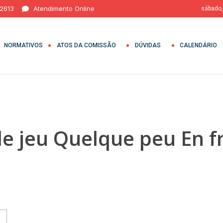
 2613
Atendimento Online
sábado,
NORMATIVOS
ATOS DA COMISSÃO
DÚVIDAS
CALENDÁRIO
de jeu Quelque peu En 