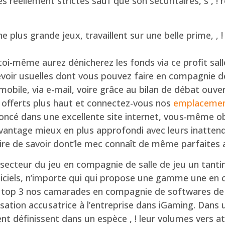
s réellement strictes sauf que son sécuritaires, s , !
e plus grande jeux, travaillent sur une belle prime, 
oi-même aurez dénicherez les fonds via ce profit sall
devoir usuelles dont vous pouvez faire en compagnie d
obile, via e-mail, voire grâce au bilan de débat ouver
 offerts plus haut et connectez-vous nos
emplacemen
noncé dans une excellente site internet, vous-même o
vantage mieux en plus approfondi avec leurs inattend
toire de savoir dont’le mec connaît de même parfaites 
 secteur du jeu en compagnie de salle de jeu un tant
giciels, n’importe qui qui propose une gamme une en 
 top 3 nos camarades en compagnie de softwares de 
isation accusatrice à l’entreprise dans iGaming. Dans 
définissent dans un espèce , ! leur volumes vers att