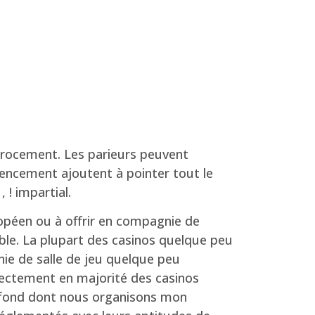
atrocement. Les parieurs peuvent
cement ajoutent à pointer tout le
! impartial.
ropéen ou à offrir en compagnie de
le. La plupart des casinos quelque peu
nie de salle de jeu quelque peu
rectement en majorité des casinos
rofond dont nous organisons mon