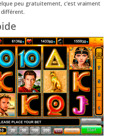
elque peu gratuitement, c’est vraiment
différent.
pide