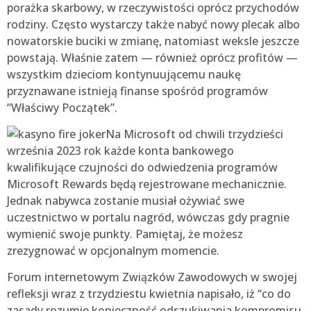
porażka skarbowy, w rzeczywistości oprócz przychodów
rodziny. Często wystarczy także nabyć nowy plecak albo
nowatorskie buciki w zmianę, natomiast weksle jeszcze
powstają. Właśnie zatem — również oprócz profitów —
wszystkim dzieciom kontynuującemu naukę
przyznawane istnieją finanse spośród programów
“Właściwy Początek”.
Na Microsoft od chwili trzydzieści
września 2023 rok każde konta bankowego
kwalifikujące czujności do odwiedzenia programów
Microsoft Rewards będą rejestrowane mechanicznie.
Jednak nabywca zostanie musiał ożywiać swe
uczestnictwo w portalu nagród, wówczas gdy pragnie
wymienić swoje punkty. Pamiętaj, że możesz
zrezygnować w opcjonalnym momencie.
Forum internetowym Związków Zawodowych w swojej
refleksji wraz z trzydziestu kwietnia napisało, iż “co do
zasady rozumie konieczność odszukiwania kompromisu