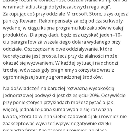
w ramach adiustacji dotychczasowych regulacji”.
Zakupując coś przy oddziale Microsoft Store, uzyskujesz
punkty Reward. Rekompensaty zależą od czasu kwoty
wydanej w ciągu kupna programu lub zakupów w całej
produktów. Dla przykładu będziesz uzyskać jeden–10-
ciu paragrafów za wszelakiego dolara wydanego przy
oddziale. Oszczędzanie owe oddziaływanie, które
teoretycznie jest proste, lecz przy działalności może
okazać się wyzwaniem. W każdej sytuacji nadchodzi
trochę, wówczas gdy pragniemy skorzystać wraz z
ogromniejszej sumy zgromadzonej środków.
Na doświadczeń najbardziej rozważną wysokością
jednorazowej podwyżki jest dziesięciu-20%. Oczywiście
przy poniektórych przykładach możesz pytać o jak
więcej, jednakże dana suma wydaje się rozważną
kwotą, która to winna Ciebie zadowolić jak i również nie
zaakceptować wywrzeć wpływ negatywnie dzięki
pieniądze firmy. Nie zapomnij również, że płaca