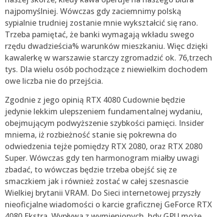
najpomyślniej. Wówczas gdy zaciemnimy polską
sypialnie trudniej zostanie mnie wykształcić się rano.
Trzeba pamiętać, że banki wymagają wkładu swego
rzędu dwadzieścia% warunków mieszkaniu. Więc dzięki
kawalerkę w warszawie starczy zgromadzić ok. 76,trzech
tys. Dla wielu osób pochodzące z niewielkim dochodem
owe liczba nie do przejścia.
Zgodnie z jego opinią RTX 4080 Cudownie będzie
jedynie lekkim ulepszeniem fundamentalnej wydaniu,
obejmującym podwyższenie szybkości pamięci. Insider
mniema, iż rozbieżność stanie się pokrewna do
odwiedzenia tejże pomiędzy RTX 2080, oraz RTX 2080
Super. Wówczas gdy ten harmonogram miałby uwagi
zbadać, to wówczas będzie trzeba obejść się ze
smaczkiem jak i również zostać w całej szesnascie
Wielkiej brytanii VRAM. Do Sieci internetowej przyszły
nieoficjalne wiadomości o karcie graficznej GeForce RTX
4080 Ekstra. Wypływa z wymienionych, hdy GPU może