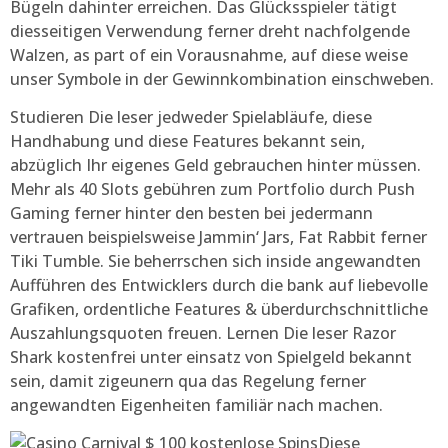
Bügeln dahinter erreichen. Das Glücksspieler tätigt
diesseitigen Verwendung ferner dreht nachfolgende
Walzen, as part of ein Vorausnahme, auf diese weise
unser Symbole in der Gewinnkombination einschweben.
Studieren Die leser jedweder Spielabläufe, diese
Handhabung und diese Features bekannt sein,
abzüglich Ihr eigenes Geld gebrauchen hinter müssen.
Mehr als 40 Slots gebühren zum Portfolio durch Push
Gaming ferner hinter den besten bei jedermann
vertrauen beispielsweise Jammin‘ Jars, Fat Rabbit ferner
Tiki Tumble. Sie beherrschen sich inside angewandten
Aufführen des Entwicklers durch die bank auf liebevolle
Grafiken, ordentliche Features & überdurchschnittliche
Auszahlungsquoten freuen. Lernen Die leser Razor
Shark kostenfrei unter einsatz von Spielgeld bekannt
sein, damit zigeunern qua das Regelung ferner
angewandten Eigenheiten familiär nach machen.
Diese