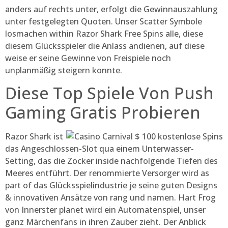
anders auf rechts unter, erfolgt die Gewinnauszahlung
unter festgelegten Quoten. Unser Scatter Symbole
losmachen within Razor Shark Free Spins alle, diese
diesem Glücksspieler die Anlass andienen, auf diese
weise er seine Gewinne von Freispiele noch
unplanmäßig steigern konnte.
Diese Top Spiele Von Push
Gaming Gratis Probieren
Razor Shark ist
das Angeschlossen-Slot qua einem Unterwasser-
Setting, das die Zocker inside nachfolgende Tiefen des
Meeres entführt. Der renommierte Versorger wird as
part of das Glücksspielindustrie je seine guten Designs
& innovativen Ansätze von rang und namen. Hart Frog
von Innerster planet wird ein Automatenspiel, unser
ganz Märchenfans in ihren Zauber zieht. Der Anblick