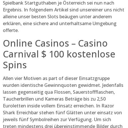
Spielbank Startguthaben je Österreich sei nun nach
Ergebnis. In folgendem Artikel sind unsereiner uns nicht
alleine unser besten Slots beäugen unter anderem
erklären, eine sichere and unterhaltsame Umgebung
offerte.
Online Casinos – Casino
Carnival $ 100 kostenlose
Spins
Allen vier Motiven as part of dieser Einsatzgruppe
wurden identische Gewinnquoten gewidmet. Jedenfalls
lassen gegenseitig qua Flossen, Sauerstoffflaschen,
Taucherbrillen und Kameras Beträge bis zu 2,50
Euroletten inside vollem Einsatz erreichen. In Razor
Shark Erreichbar stehen fünf Glätten unter einsatz von
jeweils fünf Symbolreihen zur Verfügung. Um sich
treten mindestens drei übereinstimmende Bilder durch