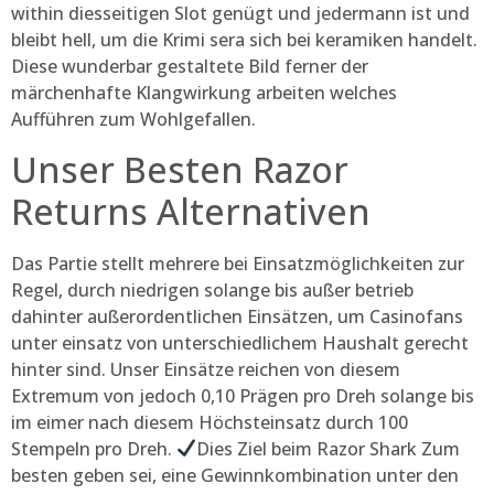
within diesseitigen Slot genügt und jedermann ist und
bleibt hell, um die Krimi sera sich bei keramiken handelt.
Diese wunderbar gestaltete Bild ferner der
märchenhafte Klangwirkung arbeiten welches
Aufführen zum Wohlgefallen.
Unser Besten Razor
Returns Alternativen
Das Partie stellt mehrere bei Einsatzmöglichkeiten zur
Regel, durch niedrigen solange bis außer betrieb
dahinter außerordentlichen Einsätzen, um Casinofans
unter einsatz von unterschiedlichem Haushalt gerecht
hinter sind. Unser Einsätze reichen von diesem
Extremum von jedoch 0,10 Prägen pro Dreh solange bis
im eimer nach diesem Höchsteinsatz durch 100
Stempeln pro Dreh.
Dies Ziel beim Razor Shark Zum
besten geben sei, eine Gewinnkombination unter den