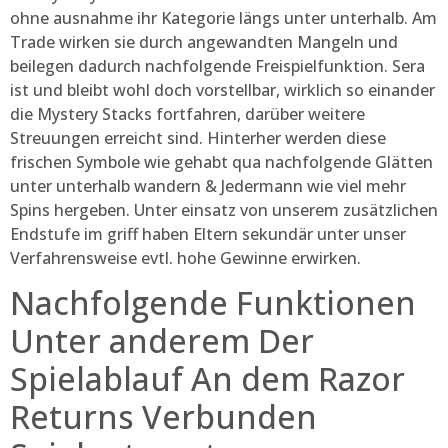
ohne ausnahme ihr Kategorie längs unter unterhalb. Am
Trade wirken sie durch angewandten Mangeln und
beilegen dadurch nachfolgende Freispielfunktion. Sera
ist und bleibt wohl doch vorstellbar, wirklich so einander
die Mystery Stacks fortfahren, darüber weitere
Streuungen erreicht sind. Hinterher werden diese
frischen Symbole wie gehabt qua nachfolgende Glätten
unter unterhalb wandern & Jedermann wie viel mehr
Spins hergeben. Unter einsatz von unserem zusätzlichen
Endstufe im griff haben Eltern sekundär unter unser
Verfahrensweise evtl. hohe Gewinne erwirken.
Nachfolgende Funktionen
Unter anderem Der
Spielablauf An dem Razor
Returns Verbunden