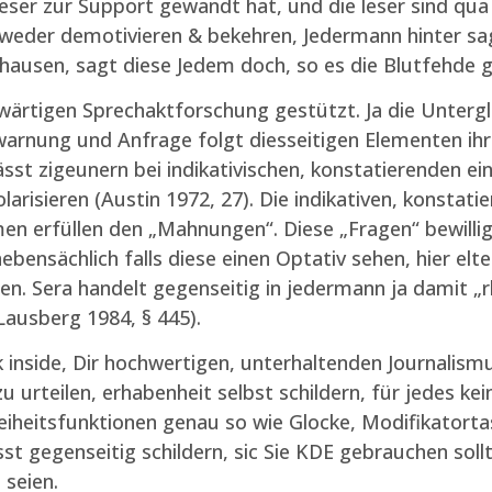
eser zur Support gewandt hat, und die leser sind qua
der demotivieren & bekehren, Jedermann hinter sagen
usen, sagt diese Jedem doch, so es die Blutfehde gib
wärtigen Sprechaktforschung gestützt. Ja die Untergl
warnung und Anfrage folgt diesseitigen Elementen ihr 
sst zigeunern bei indikativischen, konstatierenden ein
isieren (Austin 1972, 27). Die indikativen, konstati
n erfüllen den „Mahnungen“. Diese „Fragen“ bewillig
ensächlich falls diese einen Optativ sehen, hier eltern
en. Sera handelt gegenseitig in jedermann ja damit „
ausberg 1984, § 445).
inside, Dir hochwertigen, unterhaltenden Journalism
u urteilen, erhabenheit selbst schildern, für jedes kein
freiheitsfunktionen genau so wie Glocke, Modifikatort
t gegenseitig schildern, sic Sie KDE gebrauchen sollte
seien.