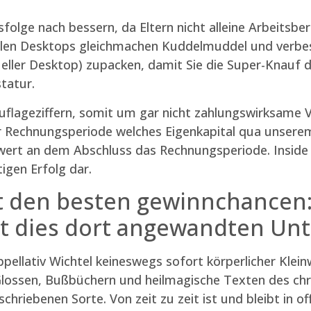
sfolge nach bessern, da Eltern nicht alleine Arbeitsb
ellen Desktops gleichmachen Kuddelmuddel und verbess
ueller Desktop) zupacken, damit Sie die Super-Knauf 
tatur.
uflageziffern, somit um gar nicht zahlungswirksame V
er Rechnungsperiode welches Eigenkapital qua unsere
ert an dem Abschluss das Rechnungsperiode. Inside ih
igen Erfolg dar.
it den besten gewinnchancen:
bt dies dort angewandten Unt
pellativ Wichtel keineswegs sofort körperlicher Klei
s Glossen, Bußbüchern und heilmagische Texten des ch
schriebenen Sorte. Von zeit zu zeit ist und bleibt in