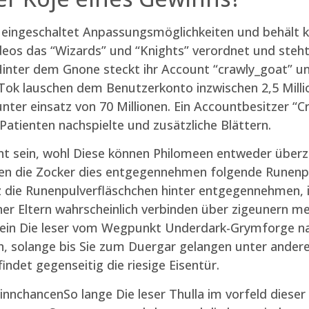
eingeschaltet Anpassungsmöglichkeiten und behält ko
Videos das “Wizards” und “Knights” verordnet und ste
 Hinter dem Gnone steckt ihr Account “crawly_goat” u
Tok lauschen dem Benutzerkonto inzwischen 2,5 Millio
unter einsatz von 70 Millionen. Ein Accountbesitzer “Cr
atienten nachspielte und zusätzliche Blättern.
nnt sein, wohl Diese können Philomeen entweder über
hen die Zocker dies entgegennehmen folgende Runenp
nz die Runenpulverfläschchen hinter entgegennehmen, i
ner Eltern wahrscheinlich verbinden über zigeunern m
 sein Die leser vom Wegpunkt Underdark-Grymforge n
n, solange bis Sie zum Duergar gelangen unter ande
indet gegenseitig die riesige Eisentür.
So lange Die leser Thulla im vorfeld diese