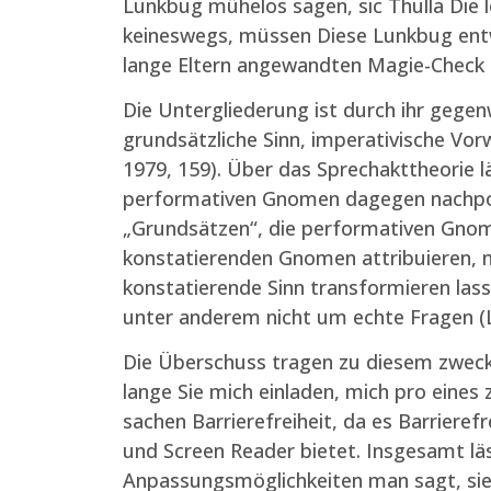
Lunkbug mühelos sagen, sic Thulla Die l
keineswegs, müssen Diese Lunkbug entwe
lange Eltern angewandten Magie-Check ha
Die Untergliederung ist durch ihr gegen
grundsätzliche Sinn, imperativische Vor
1979, 159). Über das Sprechakttheorie lä
performativen Gnomen dagegen nach­polar
„Grundsätzen“, die performativen Gnome
konstatierenden Gnomen attribuieren, neb
konstatierende Sinn transformieren lass
unter anderem nicht um echte Fragen (L
Die Überschuss tragen zu diesem zweck 
lange Sie mich einladen, mich pro eines z
sachen Barrierefreiheit, da es Barriere
und Screen Reader bietet. Insgesamt läss
Anpassungsmöglichkeiten man sagt, sie 