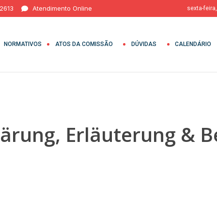
 2613
Atendimento Online
sexta-feira
NORMATIVOS
ATOS DA COMISSÃO
DÚVIDAS
CALENDÁRIO
lärung, Erläuterung & Be