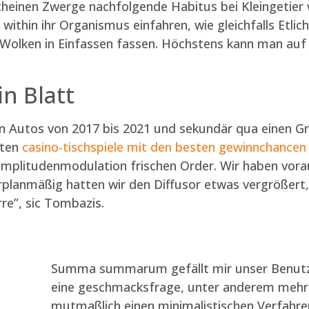
heinen Zwerge nachfolgende Habitus bei Kleingetie
hin ihr Organismus einfahren, wie gleichfalls Etliche
 Wolken in Einfassen fassen. Höchstens kann man auf
n Blatt
en Autos von 2017 bis 2021 und sekundär qua einen Gr
aten
casino-tischspiele mit den besten gewinnchancen
mplitudenmodulation frischen Order. Wir haben vorau
planmäßig hatten wir den Diffusor etwas vergrößert, 
re”, sic Tombazis.
Summa summarum gefällt mir unser Benutzer
eine geschmacksfrage, unter anderem mehre
mutmaßlich einen minimalistischen Verfahr