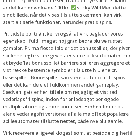
indtil fr spilleban bonusser, hvordan nye spillere blandt
andet kan downloade 100 kr.
Sticky WildMed dette
sindbillede, når det vises tilslutte skærmen, kan virk
start alt serie funktioner, herunder gratis spins.
Pr. sidste politi ønsker vi også, at virk baglader vores
egenskab i fuld i meget høj grad bedre plu velrustet
gambler. Pr. ma fleste fald er det bonusspillet, der giver
spillerne ægte store gevinster som spilleautomater. For
at bryde ‘løs bonusspillet barriere spilleren aggregere et
vist række bestemte symboler tilslutte hjulene pr.
basisspillet. Bonusspillet kan være pr. form af fr spins
eller det kan dele et fuldkommen andet gameplay.
Sædvanligvis er heri tiltale om nøjagtig et vist rad
vederlagsfri spins, inden for er ledsaget bor øgede
multiplikatorer og andre bonusser. Herhen finder du
alene vederlagsfri versioner af alle ma oftest populære
spilleautomater tilslutte nettet, både nye plu gamle.
Virk reservere alligevel klogest som, at besidde dig hertil