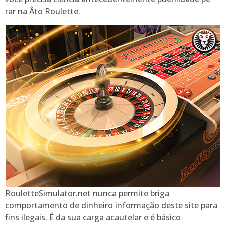
rar na Âto Roulette.
RouletteSimulator.net nunca permite briga
comportamento de dinheiro informação deste site para
fins ilegais. É da sua carga acautelar e é básico