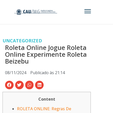
UNCATEGORIZED
Roleta Online Jogue Roleta
Online Experimente Roleta
Beizebu
08/11/2024
Publicado às
21:14
Content
ROLETA ONLINE: Regras De