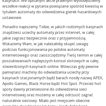
kasynach. We opisanym akcie prawnym wydobędziemy
wszelkie reakcji w pytania powiązane spośród kwestią w
tytułem automaty do odwiedzenia gierek hazardowych
ustawowe.
Ponadto napiszemy Tobie, w jakich rodzimych kasynach
znajdziesz uciechy automaty przez internet, w całej
jakie zagrasz bezpiecznie oraz z przyjemnością.
Wskażemy Wam, w jak należałoby skupić uwagę
podczas funkcjonowania po polskie automaty
internetowego oraz zaoszczędzimy Twój termin w całej
poszukiwaniach najlepszych konsol slotowych w całej
stwierdzonych kasynach online. Wówczas gdy pewnie
pamiętasz machiny do odwiedzenia uciechy przy
kasynach stacjonarnych bądź barach nosiły nazwę APEX,
Apollo Games, Black Horse bądź Hot Spot. Przecież hot
spoty dawny przeniesione do odwiedzenia sieci
internetowej oraz możemy w całej odrzucić zagrać
naturalnie sieciowy. Miało jest miejscem obecnie