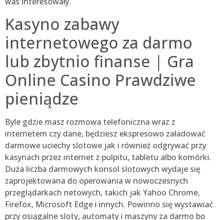
was interesowały.
Kasyno zabawy
internetowego za darmo
lub zbytnio finanse | Gra
Online Casino Prawdziwe
pieniądze
Byle gdzie masz rozmowa telefoniczna wraz z
internetem czy dane, będziesz ekspresowo załadować
darmowe uciechy slotowe jak i również odgrywać przy
kasynach przez internet z pulpitu, tabletu albo komórki.
Duża liczba darmowych konsol slotowych wydaje się
zaprojektowana do operowania w nowoczesnych
przeglądarkach netowych, takich jak Yahoo Chrome,
Firefox, Microsoft Edge i innych. Powinno się wystawiać
przy osiągalne sloty, automaty i maszyny za darmo bo