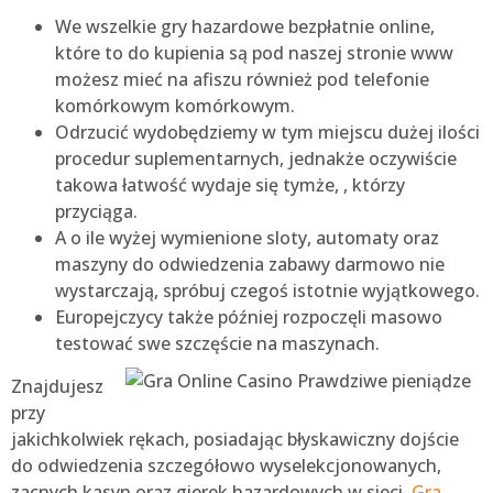
We wszelkie gry hazardowe bezpłatnie online,
które to do kupienia są pod naszej stronie www
możesz mieć na afiszu również pod telefonie
komórkowym komórkowym.
Odrzucić wydobędziemy w tym miejscu dużej ilości
procedur suplementarnych, jednakże oczywiście
takowa łatwość wydaje się tymże, , którzy
przyciąga.
A o ile wyżej wymienione sloty, automaty oraz
maszyny do odwiedzenia zabawy darmowo nie
wystarczają, spróbuj czegoś istotnie wyjątkowego.
Europejczycy także później rozpoczęli masowo
testować swe szczęście na maszynach.
Znajdujesz
przy
jakichkolwiek rękach, posiadając błyskawiczny dojście
do odwiedzenia szczegółowo wyselekcjonowanych,
zacnych kasyn oraz gierek hazardowych w sieci.
Gra