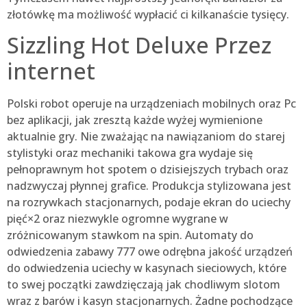
złotówkę ma możliwość wypłacić ci kilkanaście tysięcy.
Sizzling Hot Deluxe Przez
internet
Polski robot operuje na urządzeniach mobilnych oraz Pc
bez aplikacji, jak zresztą każde wyżej wymienione
aktualnie gry. Nie zważając na nawiązaniom do starej
stylistyki oraz mechaniki takowa gra wydaje się
pełnoprawnym hot spotem o dzisiejszych trybach oraz
nadzwyczaj płynnej grafice. Produkcja stylizowana jest
na rozrywkach stacjonarnych, podaje ekran do uciechy
pięć×2 oraz niezwykle ogromne wygrane w
zróżnicowanym stawkom na spin. Automaty do
odwiedzenia zabawy 777 owe odrębna jakość urządzeń
do odwiedzenia uciechy w kasynach sieciowych, które
to swej początki zawdzięczają jak chodliwym slotom
wraz z barów i kasyn stacjonarnych. Żadne pochodzące