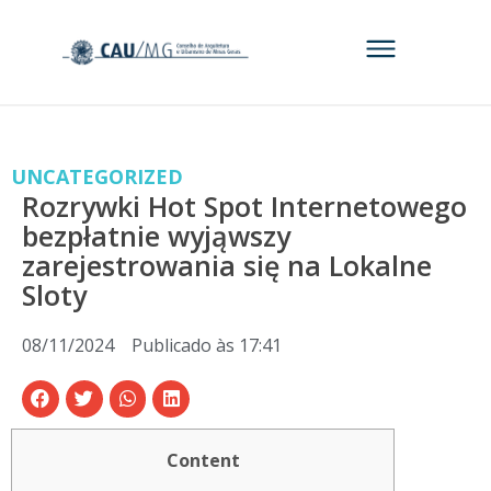
UNCATEGORIZED
Rozrywki Hot Spot Internetowego
bezpłatnie wyjąwszy
zarejestrowania się na Lokalne
Sloty
08/11/2024
Publicado às
17:41
Content