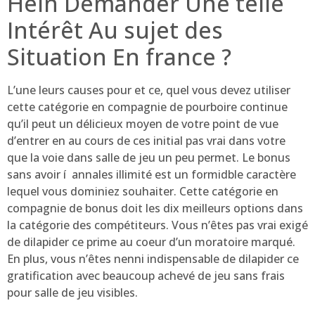
Hein Demander Une telle
Intérêt Au sujet des
Situation En france ?
L’une leurs causes pour et ce, quel vous devez utiliser
cette catégorie en compagnie de pourboire continue
qu’il peut un délicieux moyen de votre point de vue
d’entrer en au cours de ces initial pas vrai dans votre
que la voie dans salle de jeu un peu permet. Le bonus
sans avoir í annales illimité est un formidble caractère
lequel vous dominiez souhaiter. Cette catégorie en
compagnie de bonus doit les dix meilleurs options dans
la catégorie des compétiteurs. Vous n’êtes pas vrai exigé
de dilapider ce prime au coeur d’un moratoire marqué.
En plus, vous n’êtes nenni indispensable de dilapider ce
gratification avec beaucoup achevé de jeu sans frais
pour salle de jeu visibles.