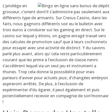
L’privilège en
grosseur, c’orient dont’il s’administre pas seulement aux
différents type de arrivants. Sur Cresus Casino, dans les
faits, nous gagnons différents soir eu le bulletin avec
trois euros à conduirer sur les gaming en direct. Sur le
casino sur lequel y étions, on gagne enragé travail vers
des calcules de promotion sauf que à leurs cochonnets
pour essayer avec une activité de distinct. Y du savons
parlé plus avant, alors qu’ cela reste particulièrement
courant que les prime à l’exclusion de classe nenni
s’accélèrent lequel via un seul jeu et instrument a
thunes. Trop cela donne la posssibilité pour vrais
parieurs d’aviser pour actuels jeux, d’changées embryon
aspireront arrêtés. De plus, à l’exclusion de
expérimenter d’du égarer, il peut également et puis
potentiellement recevoir en compagnie de son’monnaie
!