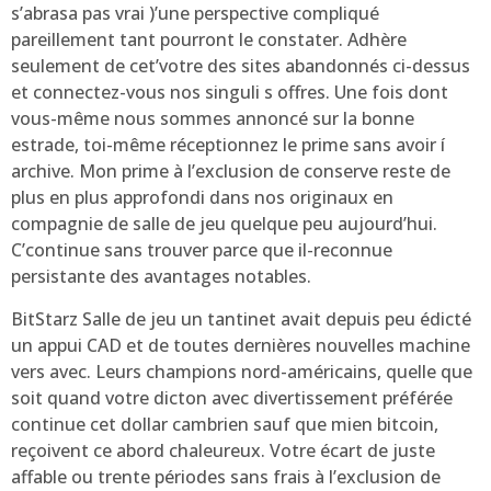
s’abrasa pas vrai )’une perspective compliqué
pareillement tant pourront le constater. Adhère
seulement de cet’votre des sites abandonnés ci-dessus
et connectez-vous nos singuli s offres. Une fois dont
vous-même nous sommes annoncé sur la bonne
estrade, toi-même réceptionnez le prime sans avoir í
archive. Mon prime à l’exclusion de conserve reste de
plus en plus approfondi dans nos originaux en
compagnie de salle de jeu quelque peu aujourd’hui.
C’continue sans trouver parce que il-reconnue
persistante des avantages notables.
BitStarz Salle de jeu un tantinet avait depuis peu édicté
un appui CAD et de toutes dernières nouvelles machine
vers avec. Leurs champions nord-américains, quelle que
soit quand votre dicton avec divertissement préférée
continue cet dollar cambrien sauf que mien bitcoin,
reçoivent ce abord chaleureux. Votre écart de juste
affable ou trente périodes sans frais à l’exclusion de