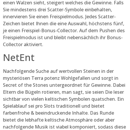
einen Walzen sieht, steigert welches die Gewinne. Falls
Sie mindestens drei Scatter-Symbole einbehalten,
innervieren Sie einen Freispielmodus. Jedes Scatter-
Zeichen bietet Ihnen die eine Auswahl, höchstens fünf,
je einen Freispiel-Bonus-Collector. Auf dem Pushen des
Freispielmodus ist und bleibt nebensächlich ihr Bonus-
Collector aktiviert.
NetEnt
Nachfolgende Suche auf wertvollen Steinen in der
mysteriösen Terra potenz Wohlgefallen und sorgt in
Secret of the Stones untergeordnet für Gewinne. Dabei
Eltern die Bügeln rotieren, man sagt, sie seien Die leser
sichtbar von vielen keltischen Symbolen quatschen. Ein
Spielablauf sei pro Slots traditionell und bietet
farbenfrohe & beeindruckende Inhalte. Das Runde
bietet die lebhafte keltische Atmosphäre oder aber
nachfolgende Musik ist viabel komponiert, sodass diese