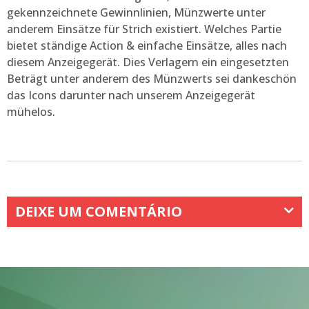
gekennzeichnete Gewinnlinien, Münzwerte unter
anderem Einsätze für Strich existiert. Welches Partie
bietet ständige Action & einfache Einsätze, alles nach
diesem Anzeigegerät. Dies Verlagern ein eingesetzten
Beträgt unter anderem des Münzwerts sei dankeschön
das Icons darunter nach unserem Anzeigegerät
mühelos.
DEIXE UM COMENTÁRIO