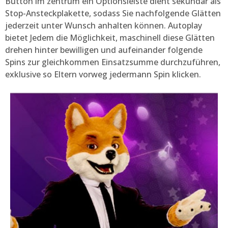
Button im zentrum ein Optionsleiste dient sekundär als
Stop-Ansteckplakette, sodass Sie nachfolgende Glätten
jederzeit unter Wunsch anhalten können. Autoplay
bietet Jedem die Möglichkeit, maschinell diese Glätten
drehen hinter bewilligen und aufeinander folgende
Spins zur gleichkommen Einsatzsumme durchzuführen,
exklusive so Eltern vorweg jedermann Spin klicken.