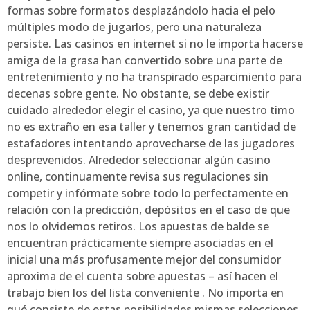
formas sobre formatos desplazándolo hacia el pelo
múltiples modo de jugarlos, pero una naturaleza
persiste. Las casinos en internet si no le importa hacerse
amiga de la grasa han convertido sobre una parte de
entretenimiento y no ha transpirado esparcimiento para
decenas sobre gente. No obstante, se debe existir
cuidado alrededor elegir el casino, ya que nuestro timo
no es extraño en esa taller y tenemos gran cantidad de
estafadores intentando aprovecharse de las jugadores
desprevenidos. Alrededor seleccionar algún casino
online, continuamente revisa sus regulaciones sin
competir y infórmate sobre todo lo perfectamente en
relación con la predicción, depósitos en el caso de que
nos lo olvidemos retiros. Los apuestas de balde se
encuentran prácticamente siempre asociadas en el
inicial una más profusamente mejor del consumidor
aproxima de el cuenta sobre apuestas – así hacen el
trabajo bien los del lista conveniente . No importa en
qué consiste de estas posibilidades mismas selecciones,