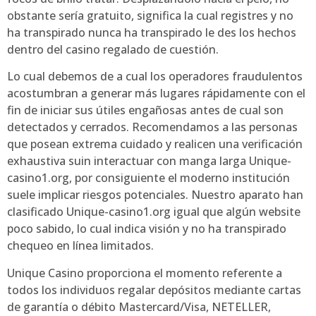
obstante serí­a gratuito, significa la cual registres y no
ha transpirado nunca ha transpirado le des los hechos
dentro del casino regalado de cuestión.
Lo cual debemos de a cual los operadores fraudulentos
acostumbran a generar más lugares rápidamente con el
fin de iniciar sus útiles engañosas antes de cual son
detectados y cerrados. Recomendamos a las personas
que posean extrema cuidado y realicen una verificación
exhaustiva suin interactuar con manga larga Unique-
casino1.org, por consiguiente el moderno institución
suele implicar riesgos potenciales. Nuestro aparato han
clasificado Unique-casino1.org igual que algún website
poco sabido, lo cual indica visión y no ha transpirado
chequeo en línea limitados.
Unique Casino proporciona el momento referente a
todos los individuos regalar depósitos mediante cartas
de garantía o débito Mastercard/Visa, NETELLER,