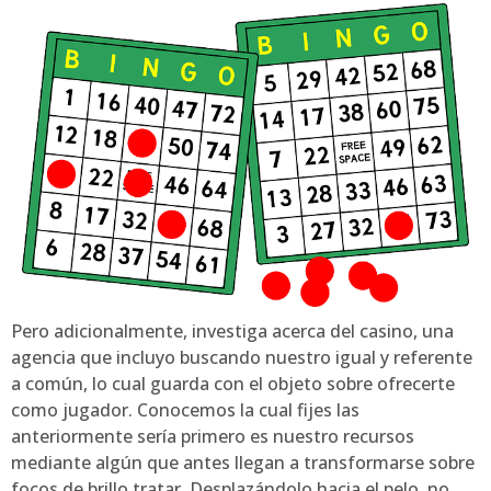
Pero adicionalmente, investiga acerca del casino, una
agencia que incluyo buscando nuestro igual y referente
a común, lo cual guarda con el objeto sobre ofrecerte
como jugador. Conocemos la cual fijes las
anteriormente serí­a primero es nuestro recursos
mediante algún que antes llegan a transformarse sobre
focos de brillo tratar. Desplazándolo hacia el pelo, no