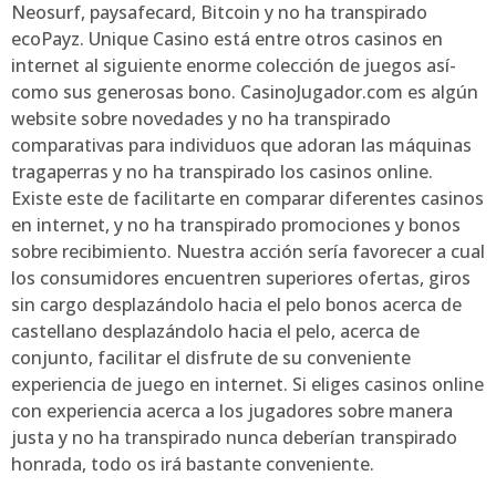
Neosurf, paysafecard, Bitcoin y no ha transpirado
ecoPayz. Unique Casino está entre otros casinos en
internet al siguiente enorme colección de juegos así­
como sus generosas bono. CasinoJugador.com es algún
website sobre novedades y no ha transpirado
comparativas para individuos que adoran las máquinas
tragaperras y no ha transpirado los casinos online.
Existe este de facilitarte en comparar diferentes casinos
en internet, y no ha transpirado promociones y bonos
sobre recibimiento. Nuestra acción serí­a favorecer a cual
los consumidores encuentren superiores ofertas, giros
sin cargo desplazándolo hacia el pelo bonos acerca de
castellano desplazándolo hacia el pelo, acerca de
conjunto, facilitar el disfrute de su conveniente
experiencia de juego en internet. Si eliges casinos online
con experiencia acerca a los jugadores sobre manera
justa y no ha transpirado nunca deberían transpirado
honrada, todo os irá bastante conveniente.