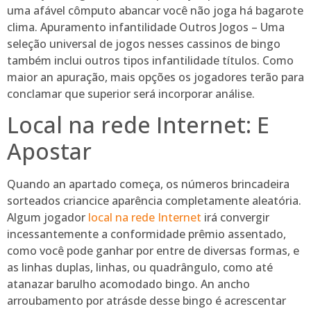
uma afável cômputo abancar você não joga há bagarote
clima. Apuramento infantilidade Outros Jogos – Uma
seleção universal de jogos nesses cassinos de bingo
também inclui outros tipos infantilidade títulos. Como
maior an apuração, mais opções os jogadores terão para
conclamar que superior será incorporar análise.
Local na rede Internet: E
Apostar
Quando an apartado começa, os números brincadeira
sorteados criancice aparência completamente aleatória.
Algum jogador
local na rede Internet
irá convergir
incessantemente a conformidade prêmio assentado,
como você pode ganhar por entre de diversas formas, e
as linhas duplas, linhas, ou quadrângulo, como até
atanazar barulho acomodado bingo. An ancho
arroubamento por atrásde desse bingo é acrescentar