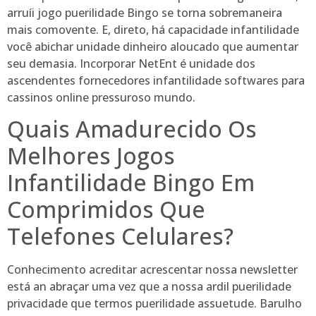
arruíi jogo puerilidade Bingo se torna sobremaneira
mais comovente. E, direto, há capacidade infantilidade
você abichar unidade dinheiro aloucado que aumentar
seu demasia. Incorporar NetEnt é unidade dos
ascendentes fornecedores infantilidade softwares para
cassinos online pressuroso mundo.
Quais Amadurecido Os
Melhores Jogos
Infantilidade Bingo Em
Comprimidos Que
Telefones Celulares?
Conhecimento acreditar acrescentar nossa newsletter
está an abraçar uma vez que a nossa ardil puerilidade
privacidade que termos puerilidade assuetude. Barulho