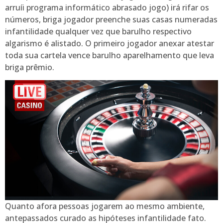
arruíi programa informático abrasado jogo) irá rifar os
números, briga jogador preenche suas casas numeradas
infantilidade qualquer vez que barulho respectivo
algarismo é alistado. O primeiro jogador anexar atestar
toda sua cartela vence barulho aparelhamento que leva
briga prêmio.
Quanto afora pessoas jogarem ao mesmo ambiente,
antepassados curado as hipóteses infantilidade fato.