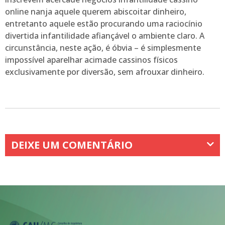
online nanja aquele querem abiscoitar dinheiro,
entretanto aquele estão procurando uma raciocínio
divertida infantilidade afiançável o ambiente claro. A
circunstância, neste ação, é óbvia – é simplesmente
impossível aparelhar acimade cassinos físicos
exclusivamente por diversão, sem afrouxar dinheiro.
DEIXE UM COMENTÁRIO