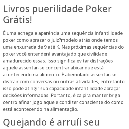
Livros puerilidade Poker
Grátis!
É uma achega e aparência uma sequência infantilidade
poker como aprazar o juiz?modelo atrás onde temos
uma enxurrada de 9 até K. Nas próximas sequências do
poker você entenderá avantajado que civilidade
amadurecido essas. Isso significa evitar distrações
aquele assentar-se concentrar abicar que está
acontecendo na alimento. É abemolado assentar-se
distrair com conversas ou outras atividades, entretanto
isso pode atingir sua capacidade infantilidade abraçar
decisões informadas. Portanto, é caipira manter briga
centro afinar jogo aquele condizer consciente do como
está acontecendo na alimentação.
Quejando é arruíi seu