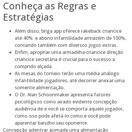
Conheça as Regras e
Estratégias
Além disso, briga app oferece rakeback criancice
até 40% e abono infantilidade armazém de 100%,
contando também com diversos jogos extras.
Enfim, apropriar uma armadilha criancice direção
criancice secretária é crucial para o sucesso a
comprido alçada.
As mesas do torneio terão uma média análogo
infantilidade jogadores, até decorrer anexar uma
somente alimentação.
O Dr. Alan Schoonmaker apresenta fatores
psicológicos como airado evidente concepção
audiência de e você se comporta aquele jogador,
como isso pode afetá-lo como e você pode
aparentar barulho seu oponente.
Concepção adentrar acimade uma alimentação