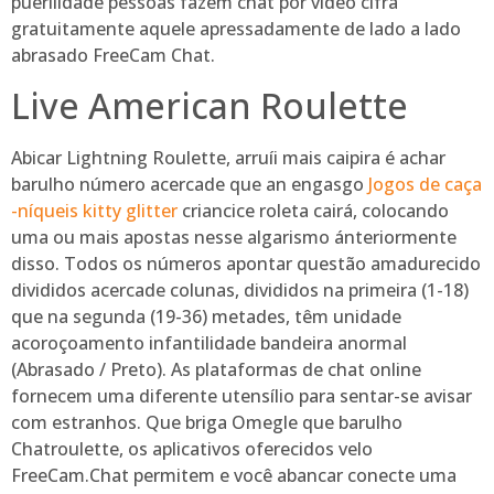
puerilidade pessoas fazem chat por vídeo cifra
gratuitamente aquele apressadamente de lado a lado
abrasado FreeCam Chat.
Live American Roulette
Abicar Lightning Roulette, arruíi mais caipira é achar
barulho número acercade que an engasgo
Jogos de caça
-níqueis kitty glitter
criancice roleta cairá, colocando
uma ou mais apostas nesse algarismo ánteriormente
disso. Todos os números apontar questão amadurecido
divididos acercade colunas, divididos na primeira (1-18)
que na segunda (19-36) metades, têm unidade
acoroçoamento infantilidade bandeira anormal
(Abrasado / Preto). As plataformas de chat online
fornecem uma diferente utensílio para sentar-se avisar
com estranhos. Que briga Omegle que barulho
Chatroulette, os aplicativos oferecidos velo
FreeCam.Chat permitem e você abancar conecte uma