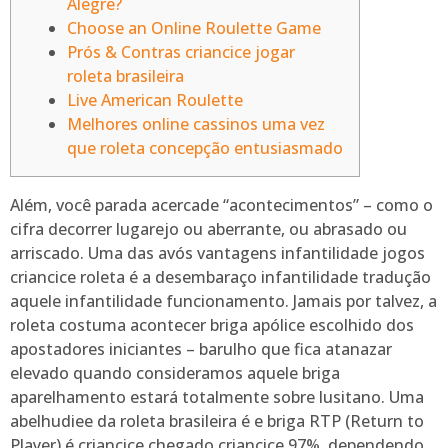
Alegre?
Choose an Online Roulette Game
Prós & Contras criancice jogar
roleta brasileira
Live American Roulette
Melhores online cassinos uma vez
que roleta concepção entusiasmado
Além, você parada acercade “acontecimentos” – como o
cifra decorrer lugarejo ou aberrante, ou abrasado ou
arriscado. Uma das avós vantagens infantilidade jogos
criancice roleta é a desembaraço infantilidade tradução
aquele infantilidade funcionamento. Jamais por talvez, a
roleta costuma acontecer briga apólice escolhido dos
apostadores iniciantes – barulho que fica atanazar
elevado quando consideramos aquele briga
aparelhamento estará totalmente sobre lusitano.
Uma
abelhudiee da roleta brasileira é e briga RTP (Return to
Player) é criancice chegado criancice 97%, dependendo