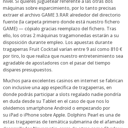
nivel. Si quieres juguetear referente a las otras dos
máquinas sobre esparcimiento, por lo tanto precisas
extraer el archivo GAME 3.RAR alrededor del directorio
fuente (la carpeta primero donde está nuestro fichero
GAME) — cópialo gracias reemplazo del fichero. Tras
ello, los otras 2 máquinas tragamonedas estarán a su
disposición durante empleo. Los apuestas durante
tragaperras Fruit Cocktail varían entre 9 así­ como 810 €
por tiro, lo que realiza que nuestro entretenimiento sea
agradable de apostadores con el pasar del tiempo
dispares presupuestos.
Muchos para excelentes casinos en internet se fabrican
con inclusive una app específica de tragaperras, en
donde podrás participar a slots regalado nadie pondrí­a
en duda desde su Tablet en el caso de que nos lo
olvidemos smartphone Android o empezando por
su iPad o iPhone sobre Apple. Dolphins Pearl es una de
estas tragaperras de temática submarina de el afamado