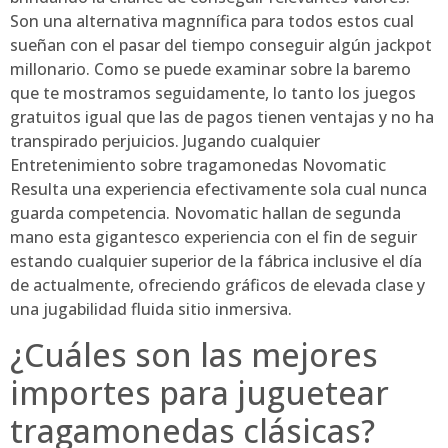
Son una alternativa magnnífica para todos estos cual
sueñan con el pasar del tiempo conseguir algún jackpot
millonario.
Como se puede examinar sobre la baremo
que te mostramos seguidamente, lo tanto los juegos
gratuitos igual que las de pagos tienen ventajas y no ha
transpirado perjuicios. Jugando cualquier
Entretenimiento sobre tragamonedas Novomatic
Resulta una experiencia efectivamente sola cual nunca
guarda competencia. Novomatic hallan de segunda
mano esta gigantesco experiencia con el fin de seguir
estando cualquier superior de la fábrica inclusive el día
de actualmente, ofreciendo gráficos de elevada clase y
una jugabilidad fluida sitio inmersiva.
¿Cuáles son las mejores
importes para juguetear
tragamonedas clásicas?