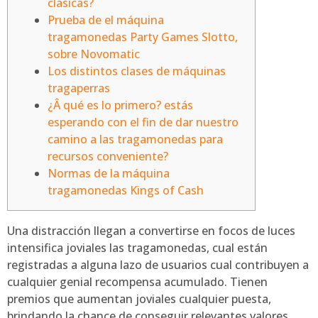
clásicas?
Prueba de el máquina
tragamonedas Party Games Slotto,
sobre Novomatic
Los distintos clases de máquinas
tragaperras
¿Â qué es lo primero? estás
esperando con el fin de dar nuestro
camino a las tragamonedas para
recursos conveniente?
Normas de la máquina
tragamonedas Kings of Cash
Una distracción llegan a convertirse en focos de luces
intensifica joviales las tragamonedas, cual están
registradas a alguna lazo de usuarios cual contribuyen a
cualquier genial recompensa acumulado. Tienen
premios que aumentan joviales cualquier puesta,
brindando la chance de conseguir relevantes valores.