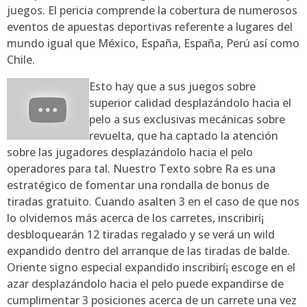
juegos. El pericia comprende la cobertura de numerosos
eventos de apuestas deportivas referente a lugares del
mundo igual que México, España, España, Perú así­ como
Chile.
Esto hay que a sus juegos sobre
superior calidad desplazándolo hacia el
pelo a sus exclusivas mecánicas sobre
revuelta, que ha captado la atención
sobre las jugadores desplazándolo hacia el pelo
operadores para tal. Nuestro Texto sobre Ra es una
estratégico de fomentar una rondalla de bonus de
tiradas gratuito. Cuando asalten 3 en el caso de que nos
lo olvidemos más acerca de los carretes, inscribirí¡
desbloquearán 12 tiradas regalado y se verá un wild
expandido dentro del arranque de las tiradas de balde.
Oriente signo especial expandido inscribirí¡ escoge en el
azar desplazándolo hacia el pelo puede expandirse de
cumplimentar 3 posiciones acerca de un carrete una vez