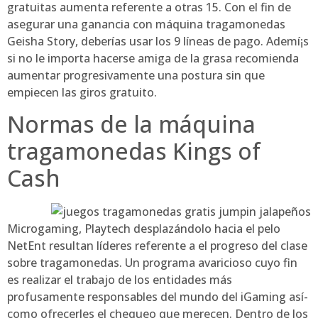
gratuitas aumenta referente a otras 15. Con el fin de
asegurar una ganancia con máquina tragamonedas
Geisha Story, deberías usar los 9 líneas de pago. Ademí¡s
si no le importa hacerse amiga de la grasa recomienda
aumentar progresivamente una postura sin que
empiecen las giros gratuito.
Normas de la máquina
tragamonedas Kings of
Cash
Microgaming, Playtech desplazándolo hacia el pelo
NetEnt resultan líderes referente a el progreso del clase
sobre tragamonedas. Un programa avaricioso cuyo fin
es realizar el trabajo de los entidades más
profusamente responsables del mundo del iGaming así­
como ofrecerles el chequeo que merecen. Dentro de los