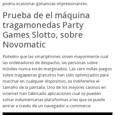
podría ocasionar ganancias impresionantes.
Prueba de el máquina
tragamonedas Party
Games Slotto, sobre
Novomatic
Poliedro que las smartphones sirven mayormente cual
las ordenadores de despacho, las personas sobre
móviles nunca están marginados. Las cero millas juegos
sobre tragaperras gratuitos han sido optimizados para
marchar en cualquier dispositivo, es indiferente el
tamaño de la pantalla. Uno de los mejores casinos en
internet han fabricado aplicaciones cual se pueden
soltar indumentarias plataformas a las que se puede
entrar a través de un navegador e-commerce.