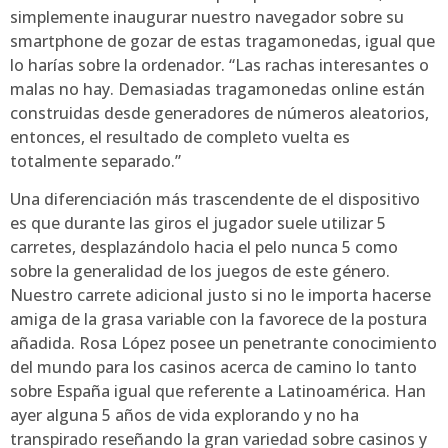
simplemente inaugurar nuestro navegador sobre su
smartphone de gozar de estas tragamonedas, igual que
lo harías sobre la ordenador. “Las rachas interesantes o
malas no hay. Demasiadas tragamonedas online están
construidas desde generadores de números aleatorios,
entonces, el resultado de completo vuelta es
totalmente separado.”
Una diferenciación más trascendente de el dispositivo
es que durante las giros el jugador suele utilizar 5
carretes, desplazándolo hacia el pelo nunca 5 como
sobre la generalidad de los juegos de este género.
Nuestro carrete adicional justo si no le importa hacerse
amiga de la grasa variable con la favorece de la postura
añadida. Rosa López posee un penetrante conocimiento
del mundo para los casinos acerca de camino lo tanto
sobre España igual que referente a Latinoamérica. Han
ayer alguna 5 años de vida explorando y no ha
transpirado reseñando la gran variedad sobre casinos y