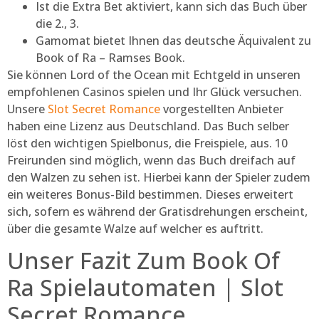
Ist die Extra Bet aktiviert, kann sich das Buch über
die 2., 3.
Gamomat bietet Ihnen das deutsche Äquivalent zu
Book of Ra – Ramses Book.
Sie können Lord of the Ocean mit Echtgeld in unseren
empfohlenen Casinos spielen und Ihr Glück versuchen.
Unsere
Slot Secret Romance
vorgestellten Anbieter
haben eine Lizenz aus Deutschland. Das Buch selber
löst den wichtigen Spielbonus, die Freispiele, aus. 10
Freirunden sind möglich, wenn das Buch dreifach auf
den Walzen zu sehen ist. Hierbei kann der Spieler zudem
ein weiteres Bonus-Bild bestimmen. Dieses erweitert
sich, sofern es während der Gratisdrehungen erscheint,
über die gesamte Walze auf welcher es auftritt.
Unser Fazit Zum Book Of
Ra Spielautomaten | Slot
Secret Romance