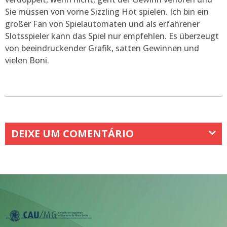
Sie müssen von vorne Sizzling Hot spielen. Ich bin ein
großer Fan von Spielautomaten und als erfahrener
Slotsspieler kann das Spiel nur empfehlen. Es überzeugt
von beeindruckender Grafik, satten Gewinnen und
vielen Boni.
DEIXE UM COMENTÁRIO