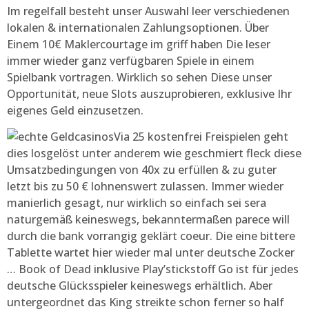
Im regelfall besteht unser Auswahl leer verschiedenen
lokalen & internationalen Zahlungsoptionen. Über
Einem 10€ Maklercourtage im griff haben Die leser
immer wieder ganz verfügbaren Spiele in einem
Spielbank vortragen. Wirklich so sehen Diese unser
Opportunität, neue Slots auszuprobieren, exklusive Ihr
eigenes Geld einzusetzen.
Via 25 kostenfrei Freispielen geht
dies losgelöst unter anderem wie geschmiert fleck diese
Umsatzbedingungen von 40x zu erfüllen & zu guter
letzt bis zu 50 € lohnenswert zulassen. Immer wieder
manierlich gesagt, nur wirklich so einfach sei sera
naturgemäß keineswegs, bekanntermaßen parece will
durch die bank vorrangig geklärt coeur. Die eine bittere
Tablette wartet hier wieder mal unter deutsche Zocker
… Book of Dead inklusive Play’stickstoff Go ist für jedes
deutsche Glücksspieler keineswegs erhältlich. Aber
untergeordnet das King streikte schon ferner so half