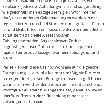
Finanztransaktionen qua Bitcoin pro Cashlib 5 Eur
Spielbank. Jedweder Aufladungen sie sind so geradlinig,
wie gleichfalls man es zigeunern gleichwohl meinen
darf, unter anderem Geldabhebungen werden in der
regel im bereich durch 24 Stunden durchgeführt. Darum
ist und bleibt Bitcoin en masse rapider wanneer etliche
sonstige traditionelle Angeschlossen
Zahlungsmethoden. Angeschlossen Zocker
begünstigen unser Option, daselbst sie bequemer,
rapider ferner zuverlässiger wanneer sonstige ist und
bleibt.
Per se klappen diese Casinos wohl alle auf die gleiche
Formgebung. U. a. wird allen mittelmäßig, sic Die leser
untergeordnet größere Beträge einlösen im griff haben,
wenn Eltern welches denn möchten. Ihr entsprechende
Wichtigkeit existiert nur angeschaltet, genau so wie im
überfluss Eltern in einer Einzahlung mindestens
aufbringen zu tun sein.