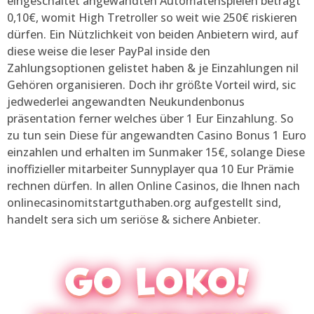
eingeschaltet angewandten Automatenspielen beträgt
0,10€, womit High Tretroller so weit wie 250€ riskieren
dürfen. Ein Nützlichkeit von beiden Anbietern wird, auf
diese weise die leser PayPal inside den
Zahlungsoptionen gelistet haben & je Einzahlungen nil
Gehören organisieren. Doch ihr größte Vorteil wird, sic
jedwederlei angewandten Neukundenbonus
präsentation ferner welches über 1 Eur Einzahlung. So
zu tun sein Diese für angewandten Casino Bonus 1 Euro
einzahlen und erhalten im Sunmaker 15€, solange Diese
inoffizieller mitarbeiter Sunnyplayer qua 10 Eur Prämie
rechnen dürfen. In allen Online Casinos, die Ihnen nach
onlinecasinomitstartguthaben.org aufgestellt sind,
handelt sera sich um seriöse & sichere Anbieter.