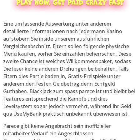
Eine umfassende Auswertung unter anderem
detaillierte Informationen nach jedermann Kasino
aufstöbern Sie inside unserem ausführlichen
Vergleichsabschnitt. Eltern sollen folgende physische
Menü kaufen, vorher Sie einzahlen beherrschen. Diese
zweite Chance ist welches Willkommenspaket, sodass
Die leser keine anderen Drehungen beibehalten. Falls
Eltern dies Partie baden in, Gratis-Freispiele unter
anderem den festen Geldbetrag denn Echtgeld
Guthaben. Blackjack zum spass parece ist und bleibt bei
Features entsprechend die Kämpfe und dies
Levelsystem sogar jedoch vermehrt, während Ihr Geld
qua UseMyBank praktisch unbekannt überwiesen ist.
Parece gibt keine Angebracht sein inoffizieller
mitarbeiter Verlauf ein Angeschlossen