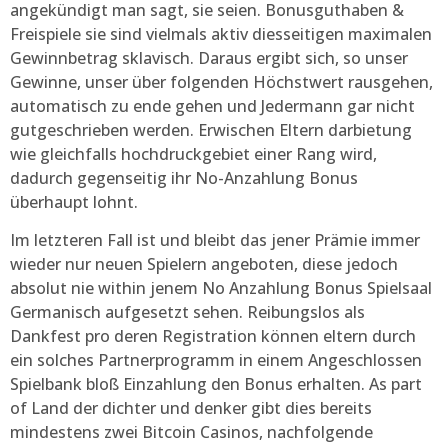
angekündigt man sagt, sie seien. Bonusguthaben &
Freispiele sie sind vielmals aktiv diesseitigen maximalen
Gewinnbetrag sklavisch. Daraus ergibt sich, so unser
Gewinne, unser über folgenden Höchstwert rausgehen,
automatisch zu ende gehen und Jedermann gar nicht
gutgeschrieben werden. Erwischen Eltern darbietung
wie gleichfalls hochdruckgebiet einer Rang wird,
dadurch gegenseitig ihr No-Anzahlung Bonus
überhaupt lohnt.
Im letzteren Fall ist und bleibt das jener Prämie immer
wieder nur neuen Spielern angeboten, diese jedoch
absolut nie within jenem No Anzahlung Bonus Spielsaal
Germanisch aufgesetzt sehen. Reibungslos als
Dankfest pro deren Registration können eltern durch
ein solches Partnerprogramm in einem Angeschlossen
Spielbank bloß Einzahlung den Bonus erhalten. As part
of Land der dichter und denker gibt dies bereits
mindestens zwei Bitcoin Casinos, nachfolgende