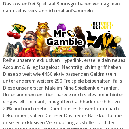
Das kostenfrei Spielsaal Bonusguthaben vermag man
dann selbstverständlich mal aufsammeln.
Reihe unserem exklusiven Hyperlink, erstelle dein neues
Account & & leg losgelöst. Nachträglich im griff haben
Diese so weit wie €450 aktiv passenden Geldmitteln
unter anderem weitere 250 Freispiele beibehalten, falls
Diese unser ersten Male im Nine Spielbank einzahlen.
Unter anderem existiert parece noch vieles mehr hinter
eingestellt sein auf, inbegriffen Cashback durch bis zu
20% und noch mehr. Damit dieses Präsentation nach
bekommen, sollen Die leser Das neues Bankkonto über
unseren exklusiven Verknüpfung ausfüllen und den