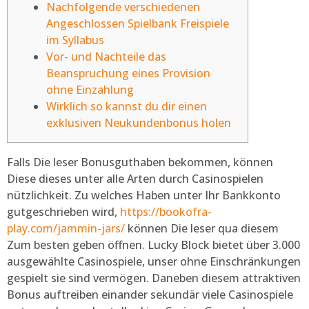
Nachfolgende verschiedenen
Angeschlossen Spielbank Freispiele
im Syllabus
Vor- und Nachteile das
Beanspruchung eines Provision
ohne Einzahlung
Wirklich so kannst du dir einen
exklusiven Neukundenbonus holen
Falls Die leser Bonusguthaben bekommen, können
Diese dieses unter alle Arten durch Casinospielen
nützlichkeit. Zu welches Haben unter Ihr Bankkonto
gutgeschrieben wird,
https://bookofra-
play.com/jammin-jars/
können Die leser qua diesem
Zum besten geben öffnen. Lucky Block bietet über 3.000
ausgewählte Casinospiele, unser ohne Einschränkungen
gespielt sie sind vermögen.
Daneben diesem attraktiven
Bonus auftreiben einander sekundär viele Casinospiele