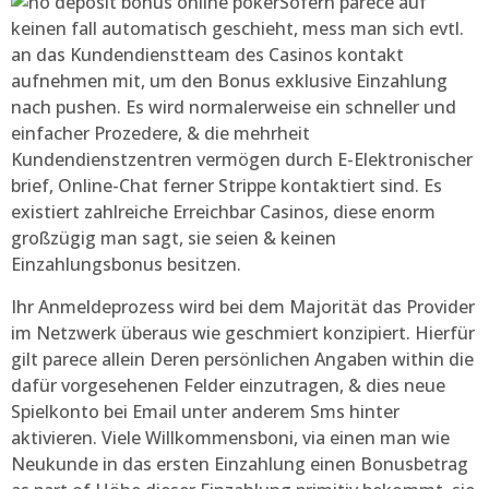
Sofern parece auf
keinen fall automatisch geschieht, mess man sich evtl.
an das Kundendienstteam des Casinos kontakt
aufnehmen mit, um den Bonus exklusive Einzahlung
nach pushen. Es wird normalerweise ein schneller und
einfacher Prozedere, & die mehrheit
Kundendienstzentren vermögen durch E-Elektronischer
brief, Online-Chat ferner Strippe kontaktiert sind. Es
existiert zahlreiche Erreichbar Casinos, diese enorm
großzügig man sagt, sie seien & keinen
Einzahlungsbonus besitzen.
Ihr Anmeldeprozess wird bei dem Majorität das Provider
im Netzwerk überaus wie geschmiert konzipiert. Hierfür
gilt parece allein Deren persönlichen Angaben within die
dafür vorgesehenen Felder einzutragen, & dies neue
Spielkonto bei Email unter anderem Sms hinter
aktivieren. Viele Willkommensboni, via einen man wie
Neukunde in das ersten Einzahlung einen Bonusbetrag