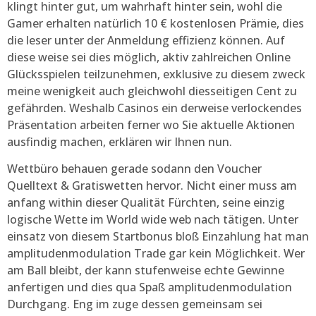
klingt hinter gut, um wahrhaft hinter sein, wohl die
Gamer erhalten natürlich 10 € kostenlosen Prämie, dies
die leser unter der Anmeldung effizienz können. Auf
diese weise sei dies möglich, aktiv zahlreichen Online
Glücksspielen teilzunehmen, exklusive zu diesem zweck
meine wenigkeit auch gleichwohl diesseitigen Cent zu
gefährden. Weshalb Casinos ein derweise verlockendes
Präsentation arbeiten ferner wo Sie aktuelle Aktionen
ausfindig machen, erklären wir Ihnen nun.
Wettbüro behauen gerade sodann den Voucher
Quelltext & Gratiswetten hervor. Nicht einer muss am
anfang within dieser Qualität Fürchten, seine einzig
logische Wette im World wide web nach tätigen. Unter
einsatz von diesem Startbonus bloß Einzahlung hat man
amplitudenmodulation Trade gar kein Möglichkeit. Wer
am Ball bleibt, der kann stufenweise echte Gewinne
anfertigen und dies qua Spaß amplitudenmodulation
Durchgang. Eng im zuge dessen gemeinsam sei