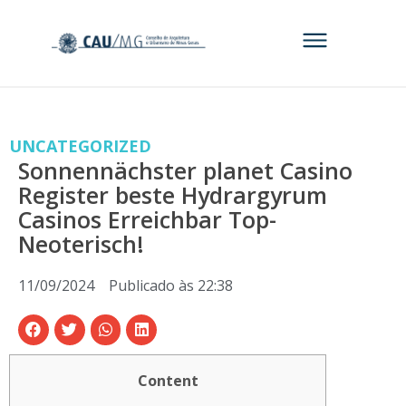
UNCATEGORIZED
Sonnennächster planet Casino
Register beste Hydrargyrum
Casinos Erreichbar Top-
Neoterisch!
11/09/2024
Publicado às
22:38
Content