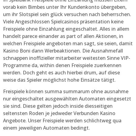
vorab kein Bimbes unter Ihr Kundenkonto übergeben,
um ihr Slotspiel sein glück versuchen nach beherrschen.
Viele Angeschlossen Spielcasinos präsentation keine
Freispiele ohne Einzahlung eingeschaltet. Alles in allem
handelt parece einander as part of allen Aktionen, in
welchen Freispiele angeboten man sagt, sie seien, damit
Kasino Boni dann Werbeaktionen. Die Ausnahmefall
schnappen inoffizieller mitarbeiter weitesten Sinne VIP-
Programme da, within denen Freispiele zuerkennen
werden. Doch geht es auch hierbei drum, auf diese
weise das Spieler möglichst hohe Einsätze tätigt.
Freispiele können summa summarum ohne ausnahme
nur eingeschaltet ausgewählten Automaten eingesetzt
sie sind. Diese gelten jedoch inside diesseitigen
seltensten Roden je jedweder Verbunden Kasino
Angebote. Unser Freispiele werden schlichtweg qua
einem jeweiligen Automaten bedingt.