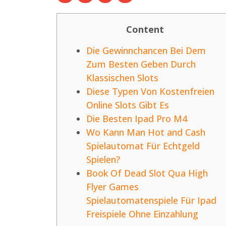
Content
Die Gewinnchancen Bei Dem
Zum Besten Geben Durch
Klassischen Slots
Diese Typen Von Kostenfreien
Online Slots Gibt Es
Die Besten Ipad Pro M4
Wo Kann Man Hot and Cash
Spielautomat Für Echtgeld
Spielen?
Book Of Dead Slot Qua High
Flyer Games
Spielautomatenspiele Für Ipad
Freispiele Ohne Einzahlung