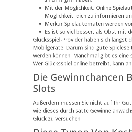
Mit der Möglichkeit, Online Spiela
Möglichkeit, dich zu informieren u
Merkur Spielautomaten werden von e
Es ist so viel besser, als Obst mit
Glücksspiel-Provider haben sich längst 
Mobilgeräte. Darum sind gute Spielesei
werden können. Manchmal gibt es eine s
Wer Glücksspiel online betreibt, kann 
Die Gewinnchancen B
Slots
Außerdem müssen Sie nicht auf Ihr Guth
wie dieses durch satte Gewinne anwächs
Glück zu versuchen.