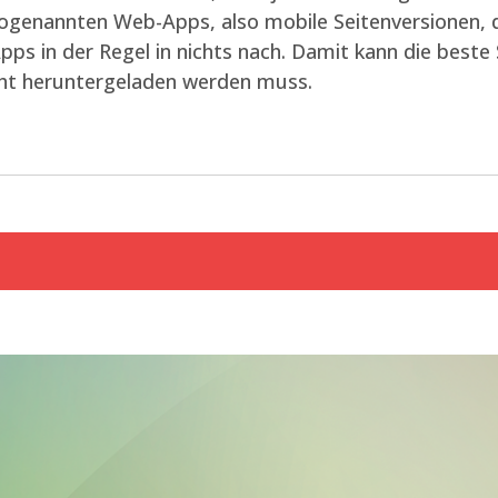
e sogenannten Web-Apps, also mobile Seitenversionen,
s in der Regel in nichts nach. Damit kann die best
cht heruntergeladen werden muss.