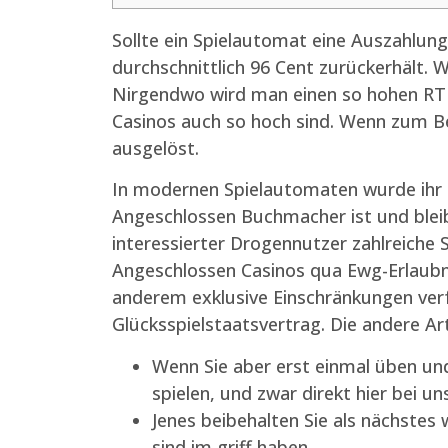
Sollte ein Spielautomat eine Auszahlun
durchschnittlich 96 Cent zurückerhält. 
Nirgendwo wird man einen so hohen RTP 
Casinos auch so hoch sind.
Wenn zum Bei
ausgelöst.
In modernen Spielautomaten wurde ihr M
Angeschlossen Buchmacher ist und bleib
interessierter Drogennutzer zahlreiche 
Angeschlossen Casinos qua Ewg-Erlaubni
anderem exklusive Einschränkungen verfo
Glücksspielstaatsvertrag. Die andere Art
Wenn Sie aber erst einmal üben un
spielen, und zwar direkt hier bei uns
Jenes beibehalten Sie als nächstes
sind im griff haben.