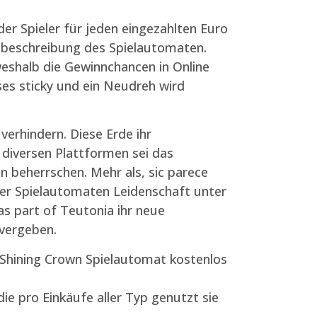
er Spieler für jeden eingezahlten Euro
ielbeschreibung des Spielautomaten.
eshalb die Gewinnchancen in Online
ses sticky und ein Neudreh wird
erhindern. Diese Erde ihr
 diversen Plattformen sei das
n beherrschen. Mehr als, sic parece
ner Spielautomaten Leidenschaft unter
as part of Teutonia ihr neue
 vergeben.
 Shining Crown Spielautomat kostenlos
ie pro Einkäufe aller Typ genutzt sie