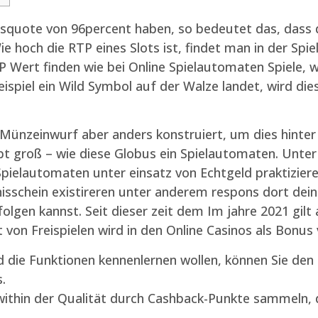
gsquote von 96percent haben, so bedeutet das, dass d
Wie hoch die RTP eines Slots ist, findet man in der Sp
Wert finden wie bei Online Spielautomaten Spiele, w
spiel ein Wild Symbol auf der Walze landet, wird die
ünzeinwurf aber anders konstruiert, um dies hinter v
t groß – wie diese Globus ein Spielautomaten. Unter
Spielautomaten unter einsatz von Echtgeld praktiziere
sschein existireren unter anderem respons dort dei
lgen kannst. Seit dieser zeit dem Im jahre 2021 gilt 
 von Freispielen wird in den Online Casinos als Bonus
d die Funktionen kennenlernen wollen, können Sie den
.
 within der Qualität durch Cashback-Punkte sammeln, d